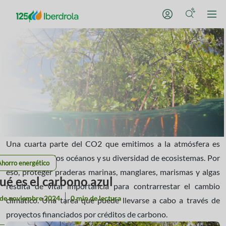
Una cuarta parte del CO2 que emitimos a la atmósfera es
atrapado por los océanos y su diversidad de ecosistemas. Por
Ahorro energético
eso, proteger praderas marinas, manglares, marismas y algas
ué es el carbono azul
resulta de vital importancia para contrarrestar el cambio
 de noviembre 2024
0 min de lectura
climático. Una tarea que puede llevarse a cabo a través de
proyectos financiados por créditos de carbono.