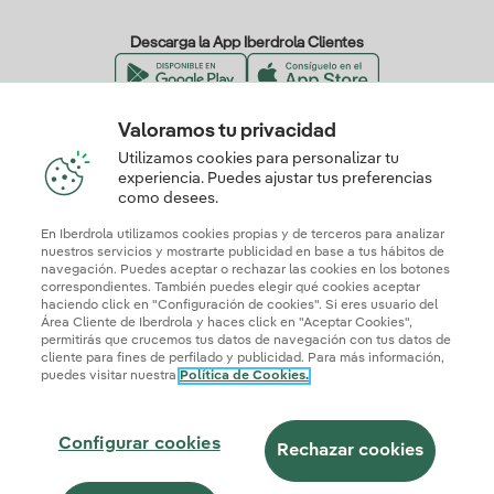
Descarga la App Iberdrola Clientes
Valoramos tu privacidad
Nuestros certificados de confianza
Utilizamos cookies para personalizar tu
experiencia. Puedes ajustar tus preferencias
como desees.
En Iberdrola utilizamos cookies propias y de terceros para analizar
nuestros servicios y mostrarte publicidad en base a tus hábitos de
navegación. Puedes aceptar o rechazar las cookies en los botones
correspondientes. También puedes elegir qué cookies aceptar
haciendo click en "Configuración de cookies". Si eres usuario del
Área Cliente de Iberdrola y haces click en "Aceptar Cookies",
permitirás que crucemos tus datos de navegación con tus datos de
cliente para fines de perfilado y publicidad. Para más información,
puedes visitar nuestra
Política de Cookies.
Mapa web
Información legal y Política de cookies
Política de privacidad
Configurar cookies
Seguridad de la información
Accesibilidad
Configurar cookies
¿Cómo ser colaborador?
Transparencia IA
Iberdrola.com
Rechazar cookies