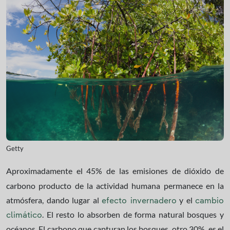
Getty
Aproximadamente el 45% de las emisiones de dióxido de
carbono producto de la actividad humana permanece en la
atmósfera, dando lugar al
y el
efecto invernadero
cambio
. El resto lo absorben de forma natural bosques y
climático
océanos. El carbono que capturan los bosques, otro 30%, es el