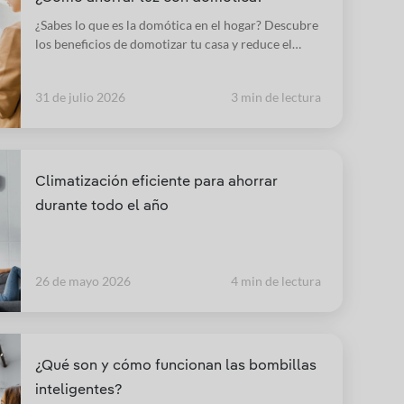
¿Sabes lo que es la domótica en el hogar? Descubre
los beneficios de domotizar tu casa y reduce el
ahorro energético y consumo de tu factura con
Iberdrola.
31 de julio 2026
3 min de lectura
Climatización eficiente para ahorrar
durante todo el año
26 de mayo 2026
4 min de lectura
¿Qué son y cómo funcionan las bombillas
inteligentes?