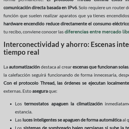
comunicación directa basada en IPv6
. Solo requiere un router d
función que suelen realizar aparatos que ya tienes encendidos
hardware encendido reduce directamente el consumo eléctrico
tu recibo, conviene conocer las
diferencias entre mercado lib
Interconectividad y ahorro: Escenas int
tiempo real
La
automatización
destaca al crear
escenas que funcionan solas
la calefacción seguirá funcionando de forma innecesaria, desp
Con el protocolo Thread, las órdenes se ejecutan localmente
externas. Esto
asegura
que:
Los
termostatos apaguen la climatización
inmediatam
estancia.
Las
luces inteligentes se apaguen de forma automática
al 
Los
sistemas de sombreado bajen persianas si sube la t