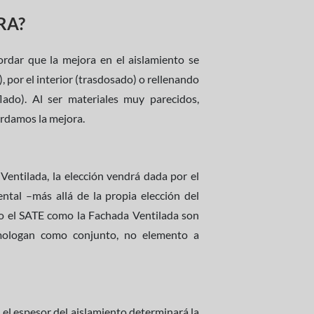
RA?
ordar que la mejora en el aislamiento se
, por el interior (trasdosado) o rellenando
lado). Al ser materiales muy parecidos,
ordamos la mejora.
Ventilada, la elección vendrá dada por el
ntal –más allá de la propia elección del
nto el SATE como la Fachada Ventilada son
mologan como conjunto, no elemento a
 el espesor del aislamiento determinará la