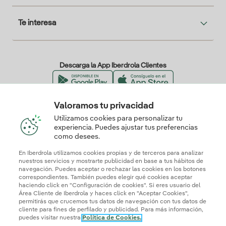
Te interesa
Descarga la App Iberdrola Clientes
Valoramos tu privacidad
Nuestros certificados de confianza
Utilizamos cookies para personalizar tu
experiencia. Puedes ajustar tus preferencias
como desees.
En Iberdrola utilizamos cookies propias y de terceros para analizar
nuestros servicios y mostrarte publicidad en base a tus hábitos de
navegación. Puedes aceptar o rechazar las cookies en los botones
correspondientes. También puedes elegir qué cookies aceptar
haciendo click en "Configuración de cookies". Si eres usuario del
Área Cliente de Iberdrola y haces click en "Aceptar Cookies",
permitirás que crucemos tus datos de navegación con tus datos de
cliente para fines de perfilado y publicidad. Para más información,
puedes visitar nuestra
Política de Cookies.
Mapa web
Información legal y Política de cookies