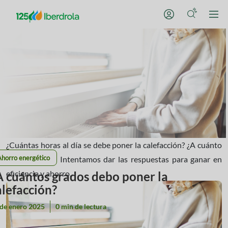
¿Cuántas horas al día se debe poner la calefacción? ¿A cuánto
Ahorro energético
debo ponerla? Intentamos dar las respuestas para ganar en
eficiencia y ahorro.
A cuántos grados debo poner la
alefacción?
 de enero 2025
0 min de lectura