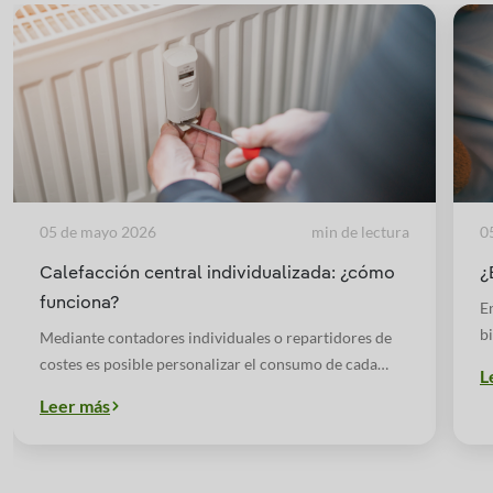
05 de mayo 2026
min de lectura
0
Calefacción central individualizada: ¿cómo
¿
funciona?
E
b
Mediante contadores individuales o repartidores de
¿
costes es posible personalizar el consumo de cada
L
usuario, aunque resida en un edificio con calefacción
Leer más
central, lo que se traduce en un uso más eficiente de la
energía y en un considerable ahorro.