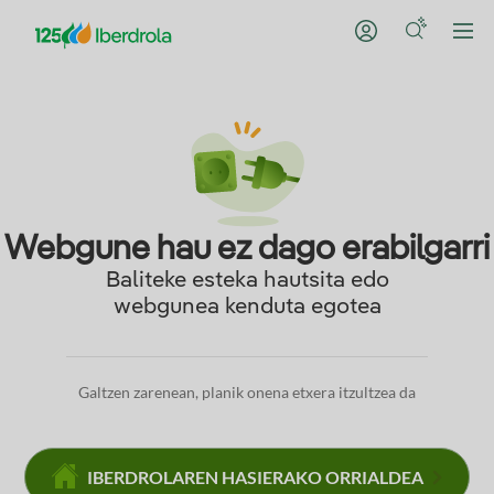
Webgune hau ez dago erabilgarri
Baliteke esteka hautsita edo
webgunea kenduta egotea
Galtzen zarenean, planik onena etxera itzultzea da
IBERDROLAREN HASIERAKO ORRIALDEA