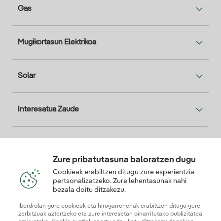
Gas
Mugikortasun Elektrikoa
Solar
Interesatua Zaude
Descarga la App Iberdrola Clientes
Zure pribatutasuna baloratzen dugu
Cookieak erabiltzen ditugu zure esperientzia
pertsonalizatzeko. Zure lehentasunak nahi
bezala doitu ditzakezu.
Gure konfiantza-ziurtagiriak
Iberdrolan gure cookieak eta hirugarrenenak erabiltzen ditugu gure
zerbitzuak aztertzeko eta zure interesetan oinarritutako publizitatea