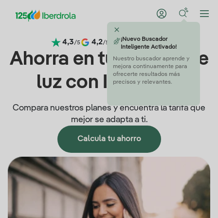
4,3
4,2
4,5
4,6
/5
/5
/5
/5
Ahorra en tu factura de
luz con Iberdrola
Compara nuestros planes y encuentra la tarifa que
mejor se adapta a ti.
Calcula tu ahorro