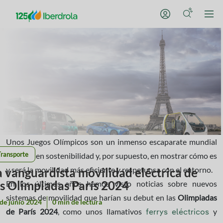
Unos Juegos Olímpicos son un inmenso escaparate mundial
Transporte
también en sostenibilidad y, por supuesto, en mostrar cómo es
y será la movilidad más eficiente y respetuosa con el entorno.
a vanguardista movilidad eléctrica de
as Olimpiadas París 2024
En los últimos años hemos visto noticias sobre nuevos
sistemas de movilidad que harían su debut en las
Olimpiadas
de junio 2024
0 min de lectura
de París 2024
, como unos llamativos
y
ferrys eléctricos