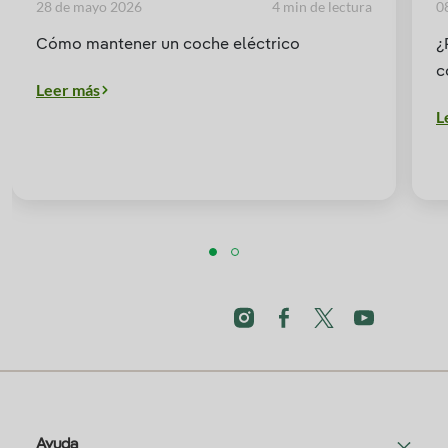
28 de mayo 2026
4 min de lectura
0
Cómo mantener un coche eléctrico
¿
c
Leer más
L
Ayuda