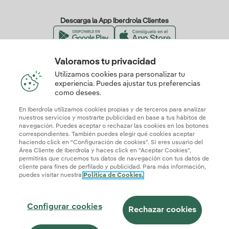
Descarga la App Iberdrola Clientes
Valoramos tu privacidad
Nuestros certificados de confianza
Utilizamos cookies para personalizar tu
experiencia. Puedes ajustar tus preferencias
como desees.
En Iberdrola utilizamos cookies propias y de terceros para analizar
nuestros servicios y mostrarte publicidad en base a tus hábitos de
navegación. Puedes aceptar o rechazar las cookies en los botones
correspondientes. También puedes elegir qué cookies aceptar
haciendo click en "Configuración de cookies". Si eres usuario del
Área Cliente de Iberdrola y haces click en "Aceptar Cookies",
permitirás que crucemos tus datos de navegación con tus datos de
cliente para fines de perfilado y publicidad. Para más información,
puedes visitar nuestra
Política de Cookies.
Mapa web
Información legal y Política de cookies
Política de privacidad
Configurar cookies
Seguridad de la información
Accesibilidad
Configurar cookies
¿Cómo ser colaborador?
Transparencia IA
Iberdrola.com
Rechazar cookies