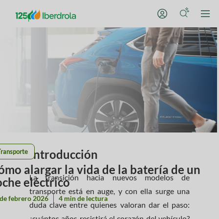
Introducción
Transporte
ómo alargar la vida de la batería de un
La transición hacia nuevos modelos de
oche eléctrico
transporte está en auge, y con ella surge una
de febrero 2026
4 min de lectura
duda clave entre quienes valoran dar el paso:
¿cuántos años resistirá el corazón del vehículo?