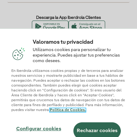
Descarga la App Iberdrola Clientes
Valoramos tu privacidad
Nuestros certificados de confianza
Utilizamos cookies para personalizar tu
experiencia. Puedes ajustar tus preferencias
como desees.
En Iberdrola utilizamos cookies propias y de terceros para analizar
nuestros servicios y mostrarte publicidad en base a tus hábitos de
navegación. Puedes aceptar o rechazar las cookies en los botones
correspondientes. También puedes elegir qué cookies aceptar
haciendo click en "Configuración de cookies". Si eres usuario del
Área Cliente de Iberdrola y haces click en "Aceptar Cookies",
permitirás que crucemos tus datos de navegación con tus datos de
cliente para fines de perfilado y publicidad. Para más información,
puedes visitar nuestra
Política de Cookies.
Mapa web
Información legal y Política de cookies
Política de privacidad
Configurar cookies
Seguridad de la información
Accesibilidad
Configurar cookies
¿Cómo ser colaborador?
Transparencia IA
Iberdrola.com
Rechazar cookies