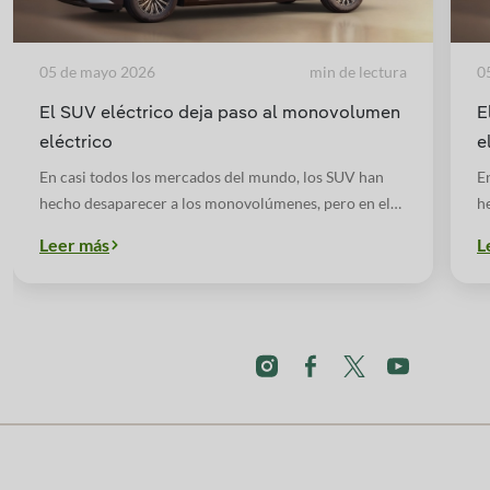
05 de mayo 2026
min de lectura
0
El SUV eléctrico deja paso al monovolumen
E
eléctrico
e
En casi todos los mercados del mundo, los SUV han
E
hecho desaparecer a los monovolúmenes, pero en el
h
caso de modelos eléctricos, hay otro factor a tener en
c
Leer más
L
cuenta: las baterías.
cu