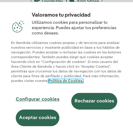
Valoramos tu privacidad
Nuestros certificados de confianza
Utilizamos cookies para personalizar tu
experiencia. Puedes ajustar tus preferencias
como desees.
En Iberdrola utilizamos cookies propias y de terceros para analizar
nuestros servicios y mostrarte publicidad en base a tus hábitos de
navegación. Puedes aceptar o rechazar las cookies en los botones
correspondientes. También puedes elegir qué cookies aceptar
haciendo click en "Configuración de cookies". Si eres usuario del
Área Cliente de Iberdrola y haces click en "Aceptar Cookies",
permitirás que crucemos tus datos de navegación con tus datos de
cliente para fines de perfilado y publicidad. Para más información,
puedes visitar nuestra
Política de Cookies.
Mapa web
Información legal y Política de cookies
Política de privacidad
Configurar cookies
Seguridad de la información
Accesibilidad
Configurar cookies
¿Cómo ser colaborador?
Transparencia IA
Iberdrola.com
Rechazar cookies
© 2026 Iberdrola Clientes S.A.U.
Aceptar cookies
Este sitio está protegido por reCAPTCHA.