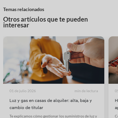
Temas relacionados
Otros artículos que te pueden
interesar
01 de julio 2026
min de lectura
0
Luz y gas en casas de alquiler: alta, baja y
H
cambio de titular
a
Te explicamos cómo gestionar los suministros de luz y
Co