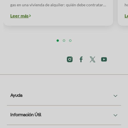
gas en una vivienda de alquiler: quién debe contratar,
h
cómo hacer cambios de titular y qué opciones existen.
m
Leer más
L
Ayuda
Información Útil