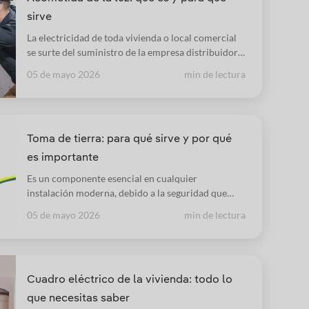
sirve
La electricidad de toda vivienda o local comercial
se surte del suministro de la empresa distribuidora.
La conexión se realiza mediante una operación
05 de mayo 2026
min de lectura
denominada “acometida”, que suele llevarse a cabo
en el momento de la construcción del edificio. Su
instalación puede ser subterránea o aérea.
Toma de tierra: para qué sirve y por qué
es importante
Es un componente esencial en cualquier
instalación moderna, debido a la seguridad que
ofrece en el funcionamiento de los sistemas
05 de mayo 2026
min de lectura
eléctricos en edificios y otras estructuras.
Cuadro eléctrico de la vivienda: todo lo
que necesitas saber