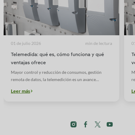
01 de julio 2026
min de lectura
0
Telemedida: qué es, cómo funciona y qué
T
ventajas ofrece
v
Mayor control y reducción de consumos, gestión
M
remota de datos, la telemedición es un avance
r
tecnológico con muchos beneficios para todo tipo de
t
Leer más
L
usuarios.
u