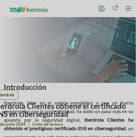
Introducción
berdrola
Iberdrola, líder en el sector energético y con un fuerte
berdrola Clientes obtiene el certificado
compromiso con la sostenibilidad, ha dado un paso más en su
NS en ciberseguridad
apuesta por la seguridad digital.
Iberdrola Clientes ha
de junio 2026
3 min de lectura
obtenido el prestigioso certificado ENS en ciberseguridad
, un
reconocimiento que refuerza nuestra posición como referente