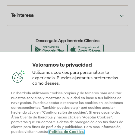
Te interesa
Descarga la App Iberdrola Clientes
Valoramos tu privacidad
Nuestros certificados de confianza
Utilizamos cookies para personalizar tu
experiencia. Puedes ajustar tus preferencias
como desees.
En Iberdrola utilizamos cookies propias y de terceros para analizar
nuestros servicios y mostrarte publicidad en base a tus hábitos de
navegación. Puedes aceptar o rechazar las cookies en los botones
correspondientes. También puedes elegir qué cookies aceptar
haciendo click en "Configuración de cookies". Si eres usuario del
Área Cliente de Iberdrola y haces click en "Aceptar Cookies",
permitirás que crucemos tus datos de navegación con tus datos de
cliente para fines de perfilado y publicidad. Para más información,
puedes visitar nuestra
Política de Cookies.
Mapa web
Información legal y Política de cookies