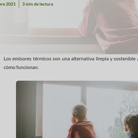
bre 2021
3 min de lectura
Los emisores térmicos son una alternativa limpia y sostenible a
cómo funcionan.