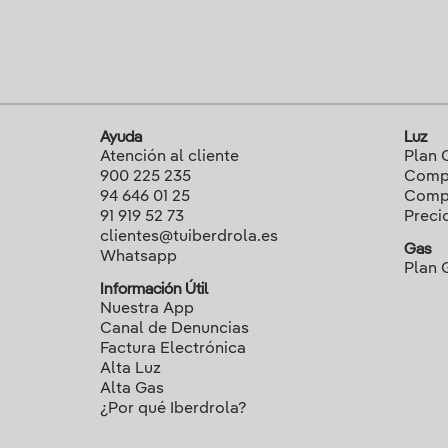
Ayuda
Luz
Atención al cliente
Plan 
900 225 235
Compa
94 646 01 25
Compa
91 919 52 73
Preci
clientes@tuiberdrola.es
Gas
Whatsapp
Plan 
Información Útil
Nuestra App
Canal de Denuncias
Factura Electrónica
Alta Luz
Alta Gas
¿Por qué Iberdrola?