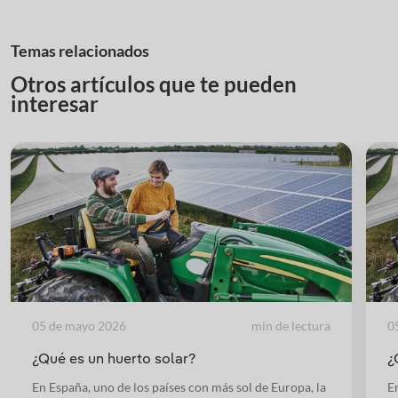
Temas relacionados
Otros artículos que te pueden
interesar
05 de mayo 2026
min de lectura
0
¿Qué es un huerto solar?
¿
En España, uno de los países con más sol de Europa, la
E