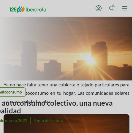
Ya no hace falta tener una cubierta o tejado particulares para
Autoconsumo
realizar autoconsumo en tu hogar. Las comunidades solares
son una realidad al alza.
l autoconsumo colectivo, una nueva
ealidad
 de marzo 2022
4 min de lectura