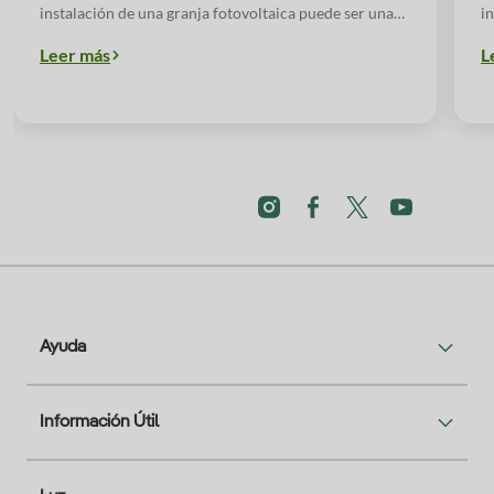
instalación de una granja fotovoltaica puede ser una
i
gran oportunidad para algunas personas, empresas y
g
Leer más
L
comunidades de vecinos.
c
Ayuda
Información Útil