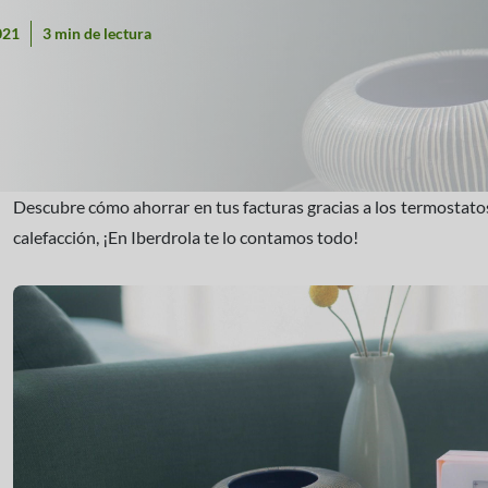
021
3 min de lectura
Descubre cómo ahorrar en tus facturas gracias a los termostatos d
calefacción, ¡En Iberdrola te lo contamos todo!