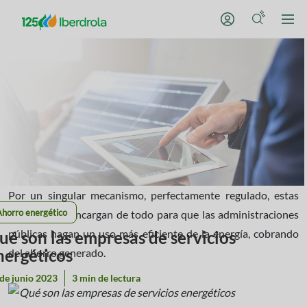
Por un singular mecanismo, perfectamente regulado, estas
Ahorro energético
empresas se encargan de todo para que las administraciones
públicas hagan un uso más eficiente de la energía, cobrando
ué son las empresas de servicios
nergéticos
del ahorro generado.
de junio 2023
3 min de lectura