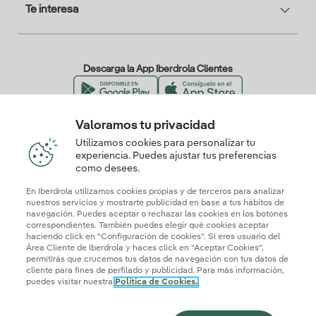
Te interesa
Descarga la App Iberdrola Clientes
Valoramos tu privacidad
Nuestros certificados de confianza
Utilizamos cookies para personalizar tu
experiencia. Puedes ajustar tus preferencias
como desees.
En Iberdrola utilizamos cookies propias y de terceros para analizar
nuestros servicios y mostrarte publicidad en base a tus hábitos de
navegación. Puedes aceptar o rechazar las cookies en los botones
correspondientes. También puedes elegir qué cookies aceptar
haciendo click en "Configuración de cookies". Si eres usuario del
Área Cliente de Iberdrola y haces click en "Aceptar Cookies",
permitirás que crucemos tus datos de navegación con tus datos de
cliente para fines de perfilado y publicidad. Para más información,
puedes visitar nuestra
Política de Cookies.
Mapa web
Información legal y Política de cookies
Política de privacidad
Configurar cookies
Seguridad de la información
Accesibilidad