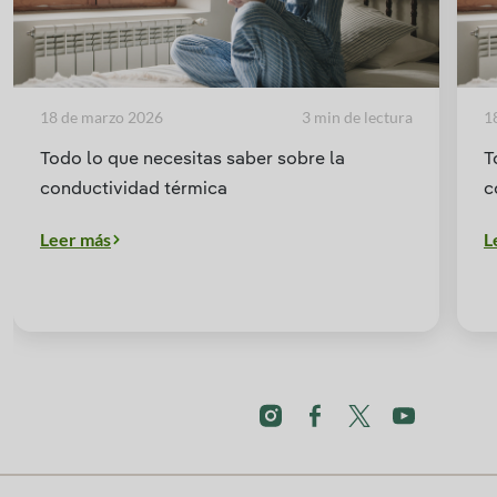
18 de marzo 2026
3 min de lectura
1
Todo lo que necesitas saber sobre la
T
conductividad térmica
c
Leer más
L