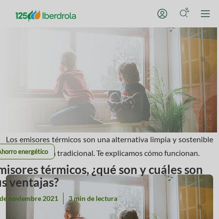
Los emisores térmicos son una alternativa limpia y sostenible
Ahorro energético
a la calefacción tradicional. Te explicamos cómo funcionan.
misores térmicos, ¿qué son y cuáles son
us ventajas?
 de noviembre 2021
3 min de lectura