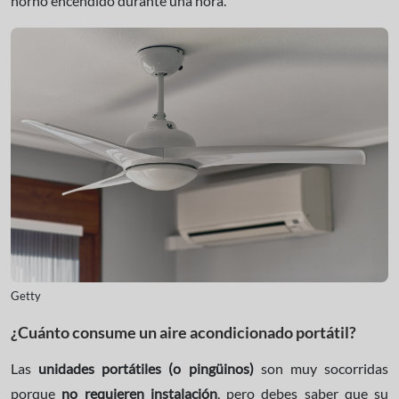
horno encendido durante una hora.
Getty
¿Cuánto consume un aire acondicionado portátil?
Las
unidades portátiles (o pingüinos)
son muy socorridas
porque
no requieren instalación
, pero debes saber que su