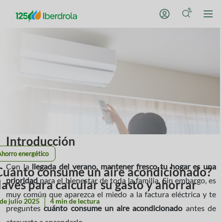
Introducción
Ahorro energético
Con la
llegada del verano, mantener fresco tu hogar es una
Cuánto consume un aire acondicionado?
prioridad
para el bienestar de toda la familia. Sin embargo, es
laves para calcular su gasto y ahorrar
muy común que aparezca el miedo a la factura eléctrica y te
de julio 2025
4 min de lectura
preguntes
cuánto consume un aire acondicionado
antes de
atreverte a encenderlo.