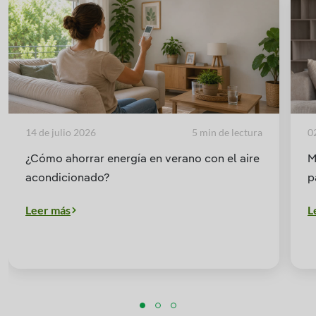
14 de julio 2026
5 min de lectura
0
¿Cómo ahorrar energía en verano con el aire
M
acondicionado?
p
Leer más
L