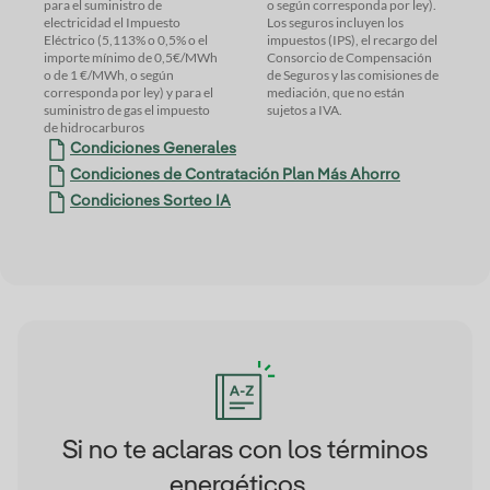
para el suministro de
o según corresponda por ley).
electricidad el Impuesto
Los seguros incluyen los
Eléctrico (5,113% o 0,5% o el
impuestos (IPS), el recargo del
importe mínimo de 0,5€/MWh
Consorcio de Compensación
o de 1 €/MWh, o según
de Seguros y las comisiones de
corresponda por ley) y para el
mediación, que no están
suministro de gas el impuesto
sujetos a IVA.
de hidrocarburos
Condiciones Generales
Condiciones de Contratación Plan Más Ahorro
Condiciones Sorteo IA
Si no te aclaras con los términos
energéticos...