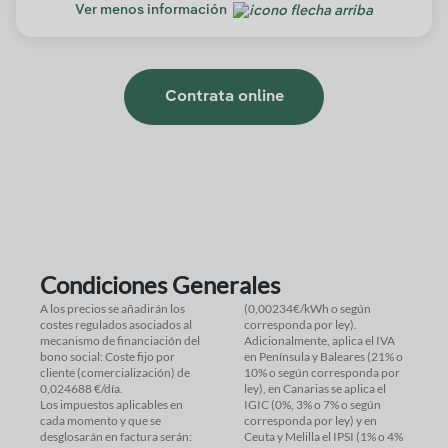
Ver menos información
Contrata online
Condiciones Generales
A los precios se añadirán los
(0,00234€/kWh o según
costes regulados asociados al
corresponda por ley).
mecanismo de financiación del
Adicionalmente, aplica el IVA
bono social: Coste fijo por
en Península y Baleares (21% o
cliente (comercialización) de
10% o según corresponda por
0,024688 €/día.
ley), en Canarias se aplica el
Los impuestos aplicables en
IGIC (0%, 3% o 7% o según
cada momento y que se
corresponda por ley) y en
desglosarán en factura serán:
Ceuta y Melilla el IPSI (1% o 4%