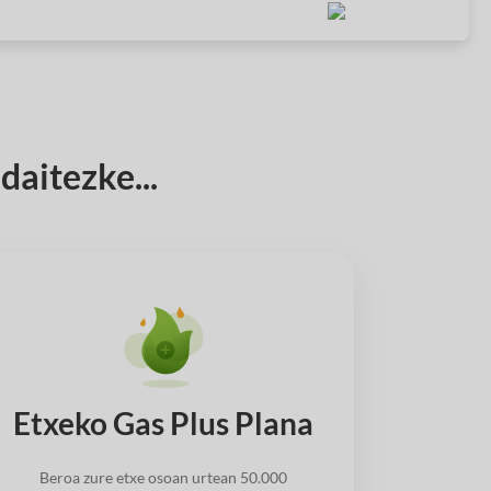
aitezke...
Etxeko Gas Plus Plana
Beroa zure etxe osoan urtean 50.000