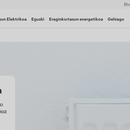
Bl
un Elektrikoa
Eguzki
Eraginkortasun energetikoa
Gehiago
a
ko
koz