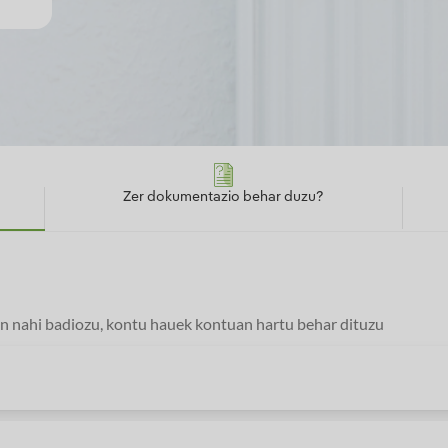
Zer dokumentazio behar duzu?
an nahi badiozu, kontu hauek kontuan hartu behar dituzu