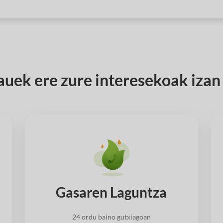
uek ere zure interesekoak izan d
Gasaren Laguntza
24 ordu baino gutxiagoan