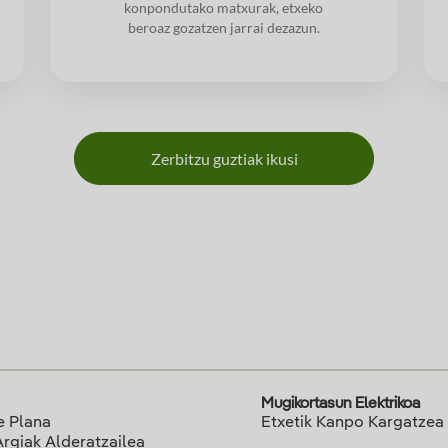
konpondutako matxurak, etxeko
beroaz gozatzen jarrai dezazun.
Zerbitzu guztiak ikusi
Mugikortasun Elektrikoa
e Plana
Etxetik Kanpo Kargatzea
Argiak Alderatzailea