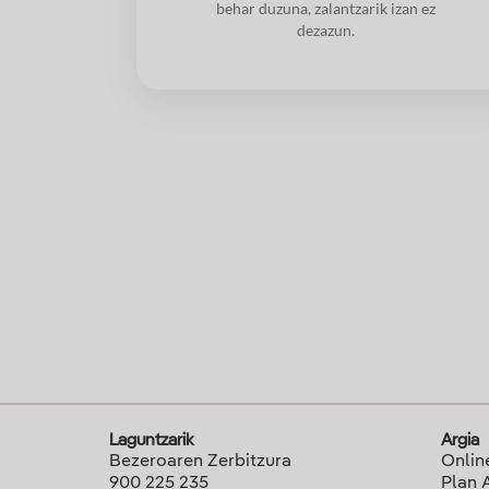
behar duzuna, zalantzarik izan ez
dezazun.
Laguntzarik
Argia
Bezeroaren Zerbitzura
Onlin
900 225 235
Plan 