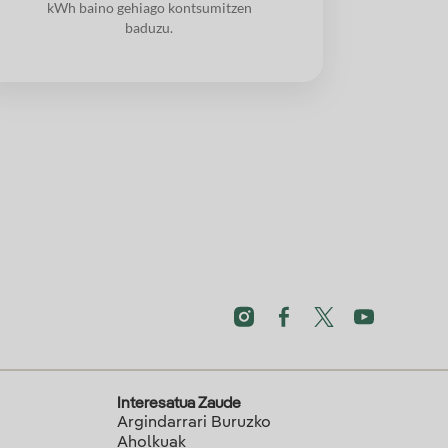
kWh baino gehiago kontsumitzen
baduzu.
Interesatua Zaude
Argindarrari Buruzko
Aholkuak