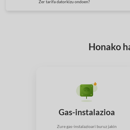
Zer tarifa datorkizu ondoen?
Honako ha
Gas-instalazioa
Zure gas-instalazioari buruz jakin