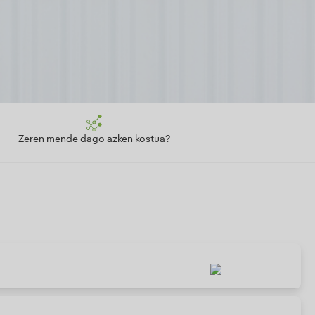
Zeren mende dago azken kostua?