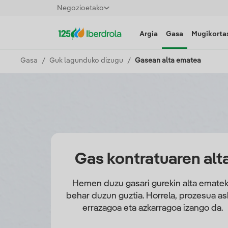
Negozioetako
Argia
Gasa
Mugikortas
Gasa
Guk lagunduko dizugu
Gasean alta ematea
Gas kontratuaren alt
Hemen duzu gasari gurekin alta emate
behar duzun guztia. Horrela, prozesua as
errazagoa eta azkarragoa izango da.