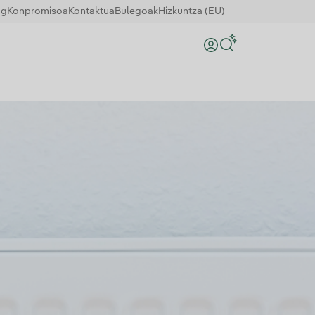
og
Konpromisoa
Kontaktua
Bulegoak
Hizkuntza (EU)
Bilatu