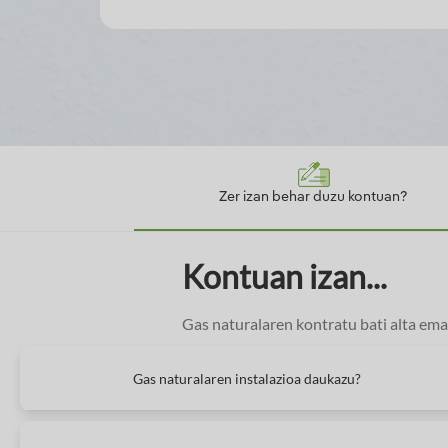
Zer izan behar duzu kontuan?
Kontuan izan...
Gas naturalaren kontratu bati alta em
Gas naturalaren instalazioa daukazu?