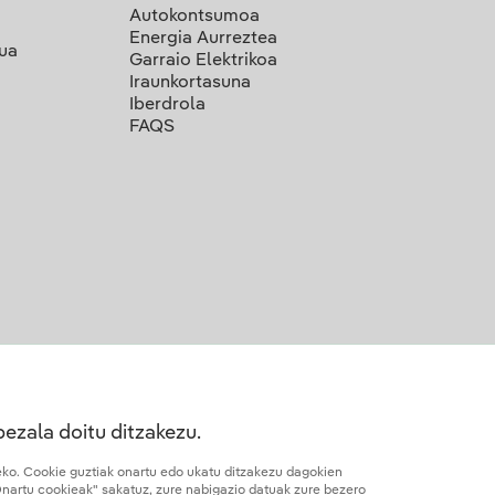
Autokontsumoa
Energia Aurreztea
lua
Garraio Elektrikoa
Iraunkortasuna
Iberdrola
FAQS
bezala doitu ditzakezu.
teko. Cookie guztiak onartu edo ukatu ditzakezu dagokien
Onartu cookieak" sakatuz, zure nabigazio datuak zure bezero