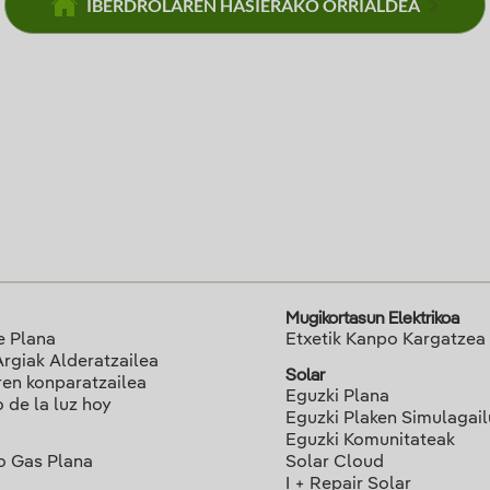
IBERDROLAREN HASIERAKO ORRIALDEA
Mugikortasun Elektrikoa
e Plana
Etxetik Kanpo Kargatzea
Argiak Alderatzailea
Solar
ren konparatzailea
Eguzki Plana
o de la luz hoy
Eguzki Plaken Simulagai
Eguzki Komunitateak
o Gas Plana
Solar Cloud
I + Repair Solar