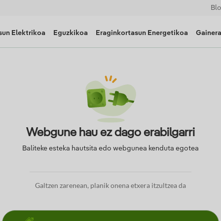
Bl
un Elektrikoa
Eguzkikoa
Eraginkortasun Energetikoa
Gainer
Webgune hau ez dago erabilgarri
Baliteke esteka hautsita edo webgunea kenduta egotea
Galtzen zarenean, planik onena etxera itzultzea da