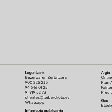
Laguntzarik
Argia
Bezeroaren Zerbitzura
Onlin
900 225 235
Plan 
94 646 01 25
Faktu
91 919 52 73
Preci
clientes@tuiberdrola.es
Gas
Whatsapp
Etxek
Informazio erabilgarria