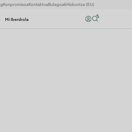
og
Konpromisoa
Kontaktua
Bulegoak
Hizkuntza (EU)
a
Mi Iberdrola
Bilatu