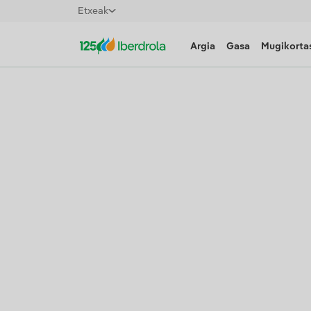
Etxeak
Argia
Gasa
Mugikortas