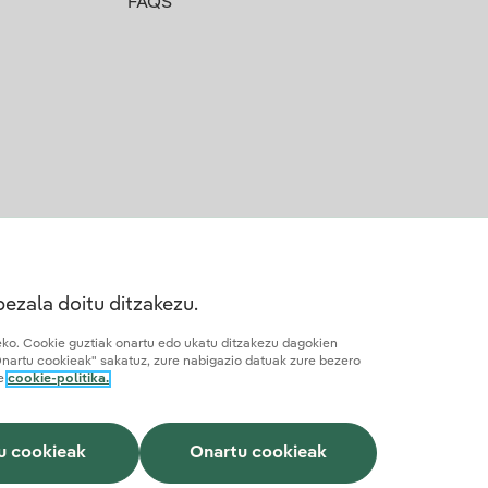
FAQS
bezala doitu ditzakezu.
teko. Cookie guztiak onartu edo ukatu ditzakezu dagokien
Onartu cookieak" sakatuz, zure nabigazio datuak zure bezero
re
cookie-politika.
suna
Nola izan lankidea
Gardentasuna IA
Iberdrola.com
u cookieak
Onartu cookieak
Webgune hau reCAPTCHA bidez babestuta dago.