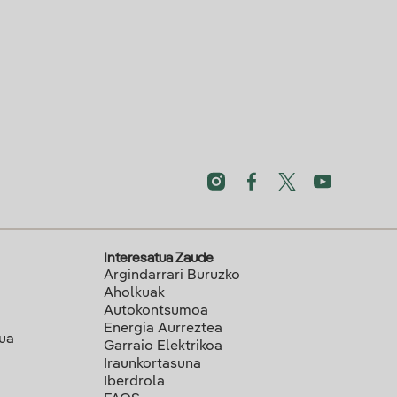
Interesatua Zaude
Argindarrari Buruzko
Aholkuak
Autokontsumoa
Energia Aurreztea
lua
Garraio Elektrikoa
Iraunkortasuna
Iberdrola