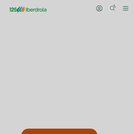
Convierte tu Comunidad de
vecinos en una Comunidad Solar
Instalando placas solares en el
tejado de tu comunidad
podrás pasarte al
autoconsumo y ahorrar en la
factura de la luz, sin inversión
inicial.