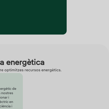
a energètica
re optimitzes recursos energètics.
ergètic de
s nostres
onar i
èctric en
ciència i