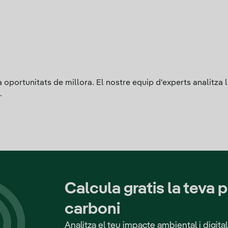
portunitats de millora. El nostre equip d'experts analitza les
.
Calcula gratis la teva 
carboni
Analitza el teu impacte ambiental i digita