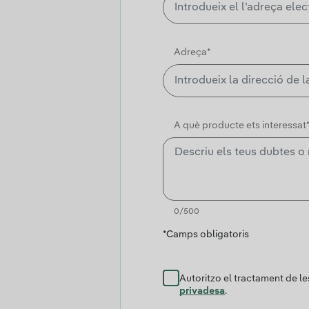
Adreça*
A què producte ets interessat
0/500
*Camps obligatoris
Autoritzo el tractament de l
privadesa
.