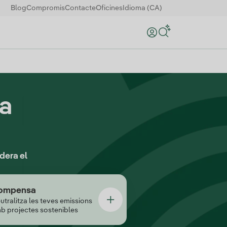
Blog
Compromis
Contacte
Oficines
Idioma (CA)
Search
 a
dera el
ó per a Negocis Iberdrola
ompensa
utralitza les teves emissions
b projectes sostenibles