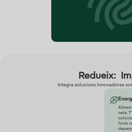
Redueix: Im
Integra solucions innovadores sot
Energ
Alimen
neta. 
soluci
fonts r
dependè