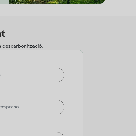
at
la descarbonització.