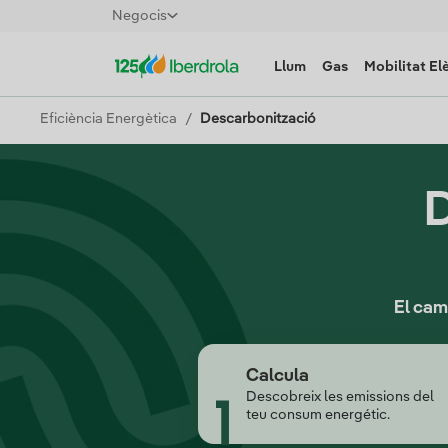
Negocis
Llum
Gas
Mobilitat El
Eficiència Energètica
Descarbonització
D
El cam
Calcula
Descobreix les emissions del
teu consum energétic.