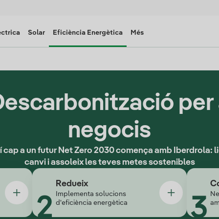
èctrica
Solar
Eficiència Energètica
Més
escarbonització per
negocis
í cap a un futur Net Zero 2030 comença amb Iberdrola: li
Descarbonitzaci
canvi i assoleix les teves metes sostenibles
Redueix
C
Implementa solucions
Ne
d'eficiència energètica
am