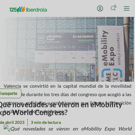
Valencia se convirtió en la capital mundial de la movilidad
Transporte
sostenible durante los tres días del congreso que acogió a las
empresas, entidades y profesionales que lideran la transición
Qué novedades se vieron en eMobility
xpo World Congress?
hacia el transporte del futuro.
de abril 2023
3 min de lectura