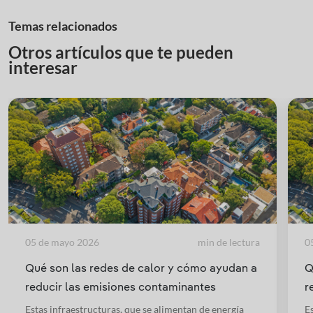
Temas relacionados
Otros artículos que te pueden
interesar
05 de mayo 2026
min de lectura
0
Qué son las redes de calor y cómo ayudan a
Q
reducir las emisiones contaminantes
r
Estas infraestructuras, que se alimentan de energía
E