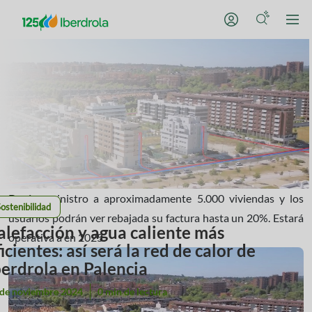
Dará suministro a aproximadamente 5.000 viviendas y los
ostenibilidad
usuarios podrán ver rebajada su factura hasta un 20%. Estará
alefacción y agua caliente más
operativa a en 2025.
icientes: así será la red de calor de
berdrola en Palencia
 de noviembre 2024
0 min de lectura