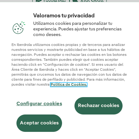
Valoramos tu privacidad
Nuestros certificados de confianza
Utilizamos cookies para personalizar tu
experiencia. Puedes ajustar tus preferencias
como desees.
En Iberdrola utilizamos cookies propias y de terceros para analizar
nuestros servicios y mostrarte publicidad en base a tus hábitos de
navegación. Puedes aceptar o rechazar las cookies en los botones
correspondientes. También puedes elegir qué cookies aceptar
haciendo click en "Configuración de cookies". Si eres usuario del
Área Cliente de Iberdrola y haces click en "Aceptar Cookies",
permitirás que crucemos tus datos de navegación con tus datos de
cliente para fines de perfilado y publicidad. Para más información,
puedes visitar nuestra
Política de Cookies.
Mapa web
Información legal y Política de cookies
Política de privacidad
Configurar cookies
Seguridad de la información
Accesibilidad
Configurar cookies
¿Cómo ser colaborador?
Transparencia IA
Iberdrola.com
Rechazar cookies
© 2026 Iberdrola Clientes S.A.U.
Aceptar cookies
Este sitio está protegido por reCAPTCHA.