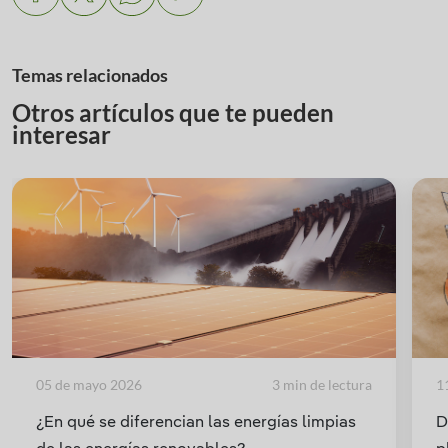
Temas relacionados
Otros artículos que te pueden
interesar
05 de mayo 2026
3 min de lectura
1
¿En qué se diferencian las energías limpias
D