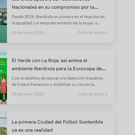
Nacionales en su compromiso por la
igualdad
Desde 2016, Iberdrola es pionera en el impulso de
la igualdad y el empoderamiento de la mujer a
través de la práctica deportiva en España. Ahora,
05 de mayo 2026
3 min de lectura
amplía su radio de acción beneficiando a más de
600.000 mujeres deportistas al adherir 16 nuevas
Federaciones Nacionales.
El Verde con La Roja: así anima el
ambiente Iberdrola para la Eurocopa de
fútbol femenino
Con el objetivo de apoyar a la Selección Española
de Fútbol Femenino y visibilizar su cita en la
Eurocopa, Iberdrola ha lanzado "Somos La Roja.
05 de mayo 2026
3 min de lectura
Somos El Verde", una campaña que incluye un
torneo mixto en tres ciudades para niños y niñas de
9 a 13 años.
La primera Ciudad del Fútbol Sostenible
ya es una realidad