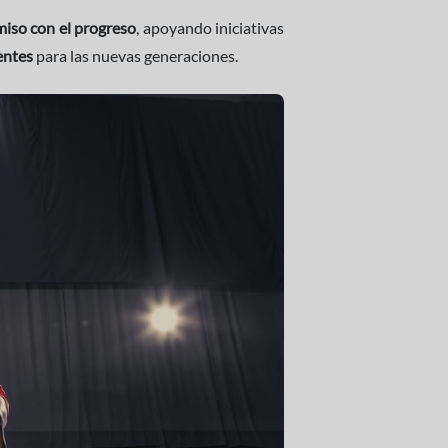
iso con el progreso
, apoyando iniciativas
rentes
para las nuevas generaciones.