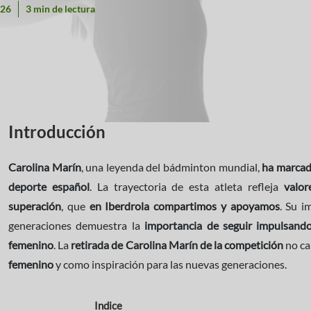
026
3 min de lectura
Introducción
Carolina Marín
, una leyenda del bádminton mundial,
ha marcado
deporte español
. La trayectoria de esta atleta refleja
valor
superación
, que
en Iberdrola compartimos y apoyamos
. Su i
generaciones demuestra la
importancia de seguir impulsando 
femenino
. La
retirada de Carolina Marín de la competición
no ca
femenino
y como inspiración para las nuevas generaciones.
Indice