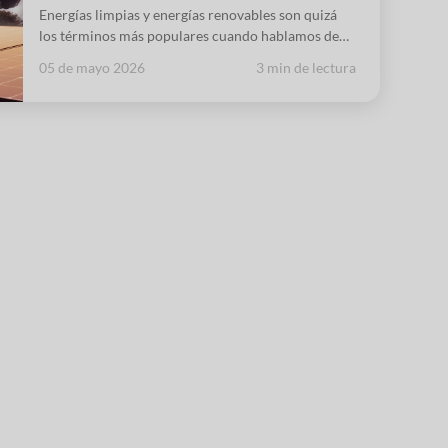
Energías limpias y energías renovables son quizá
los términos más populares cuando hablamos de
fuentes sostenibles capaces de transformar la
05 de mayo 2026
3 min de lectura
dependencia energética de los combustibles
fósiles. A primera vista parece que ambos son lo
mismo e incluso, en muchos casos, se utilizan
indistintamente, pero si los examinamos de cerca,
nos encontraremos algunas diferencias.