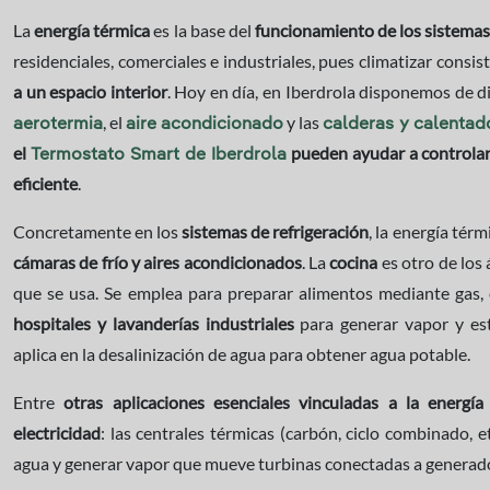
La
energía térmica
es la base del
funcionamiento de los sistemas 
residenciales, comerciales e industriales, pues climatizar consi
a un espacio interior
. Hoy en día, en Iberdrola disponemos de d
, el
y las
aerotermia
aire acondicionado
calderas y calentad
el
pueden ayudar a controlar
Termostato Smart de Iberdrola
eficiente
.
Concretamente en los
sistemas de refrigeración
, la energía tér
cámaras de frío y aires acondicionados
. La
cocina
es otro de los 
que se usa. Se emplea para preparar alimentos mediante gas, e
hospitales y lavanderías industriales
para generar vapor y est
aplica en la desalinización de agua para obtener agua potable.
Entre
otras aplicaciones esenciales vinculadas a la energí
electricidad
: las centrales térmicas (carbón, ciclo combinado, et
agua y generar vapor que mueve turbinas conectadas a generado