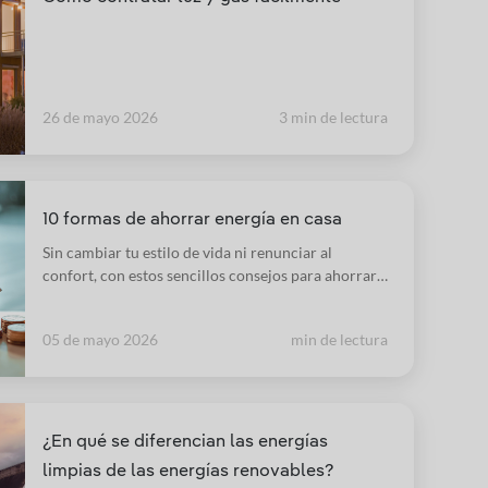
26 de mayo 2026
3 min de lectura
10 formas de ahorrar energía en casa
Sin cambiar tu estilo de vida ni renunciar al
confort, con estos sencillos consejos para ahorrar
energía en el hogar abaratarás la factura a fin de
mes y estarás contribuyendo a combatir el cambio
05 de mayo 2026
min de lectura
climático.
¿En qué se diferencian las energías
limpias de las energías renovables?