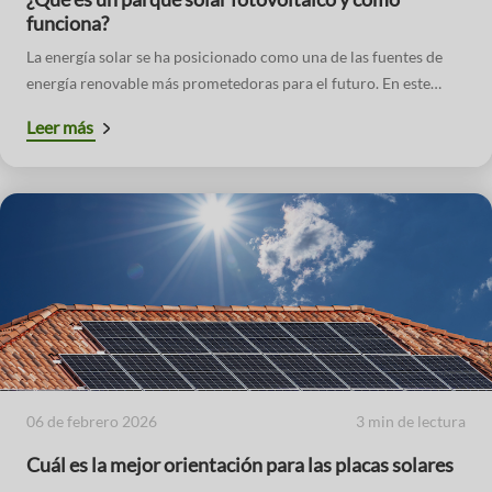
funciona?
La energía solar se ha posicionado como una de las fuentes de
energía renovable más prometedoras para el futuro. En este
contexto, los parques solares fotovoltaicos juegan un papel
Leer más
crucial en la producción de electricidad limpia a gran escala.
Estos parques, verdaderas centrales de energía solar,
transforman la luz del sol en electricidad de manera eficiente y
sostenible.
06 de febrero 2026
3 min de lectura
Cuál es la mejor orientación para las placas solares