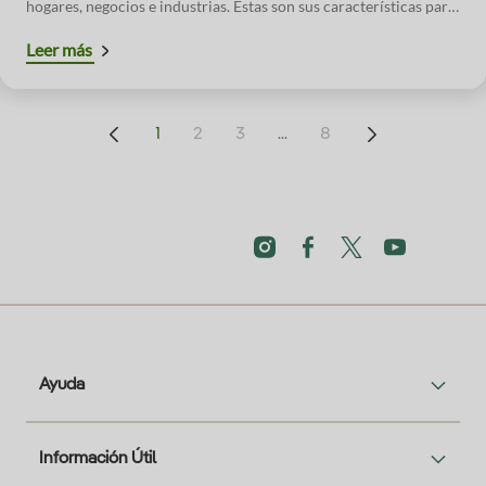
hogares, negocios e industrias. Estas son sus características para
que elijas la más adecuada según tus necesidades y tipo de
Leer más
autoconsumo.
...
1
2
3
8
Ayuda
Información Útil