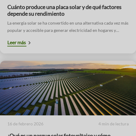
Cuánto produce una placa solar y de qué factores
depende su rendimiento
La energía solar se ha convertido en una alternativa cada vez más
popular y accesible para generar electricidad en hogares y
empresas. Una de las preguntas más comunes al considerar una
Leer más
instalación de placas solares es: ¿cuánto produce una placa
solar?
16 de febrero 2026
4 min de lectura
¿Qué es un parque solar fotovoltaico y cómo