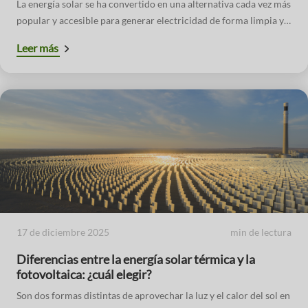
La energía solar se ha convertido en una alternativa cada vez más
popular y accesible para generar electricidad de forma limpia y
sostenible. Si estás considerando pasarte a la energía solar, una
Leer más
de las preguntas clave que te harás es: ¿cuál es la mejor
orientación para las placas solares para maximizar su
rendimiento? La respuesta no es tan sencilla como apuntar al sol,
ya que depende de varios factores. En este artículo, te guiaremos
a través de los conceptos clave para que puedas tomar la mejor
decisión.
17 de diciembre 2025
min de lectura
Diferencias entre la energía solar térmica y la
fotovoltaica: ¿cuál elegir?
Son dos formas distintas de aprovechar la luz y el calor del sol en