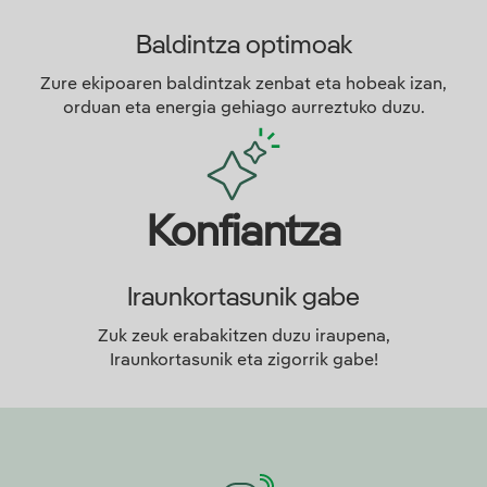
Baldintza optimoak
Zure ekipoaren baldintzak zenbat eta hobeak izan,
orduan eta energia gehiago aurreztuko duzu.
Konfiantza
Iraunkortasunik gabe
Zuk zeuk erabakitzen duzu iraupena,
Iraunkortasunik eta zigorrik gabe!