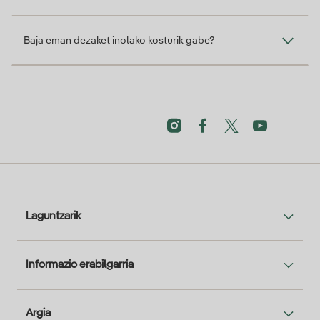
Baja eman dezaket inolako kosturik gabe?
Laguntzarik
Informazio erabilgarria
Argia