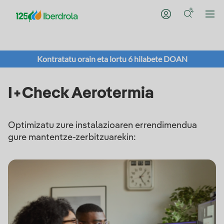
Kontratatu orain eta lortu 6 hilabete DOAN
I+Check Aerotermia
Optimizatu zure instalazioaren errendimendua
gure mantentze-zerbitzuarekin: