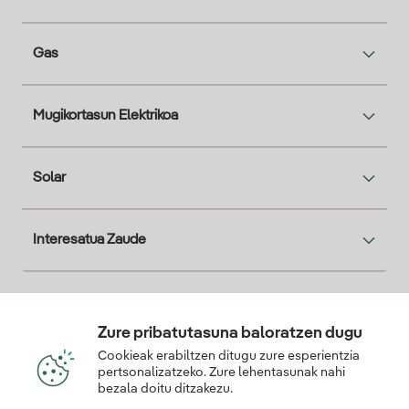
Gas
Mugikortasun Elektrikoa
Solar
Interesatua Zaude
Descarga la App Iberdrola Clientes
Zure pribatutasuna baloratzen dugu
Cookieak erabiltzen ditugu zure esperientzia
pertsonalizatzeko. Zure lehentasunak nahi
bezala doitu ditzakezu.