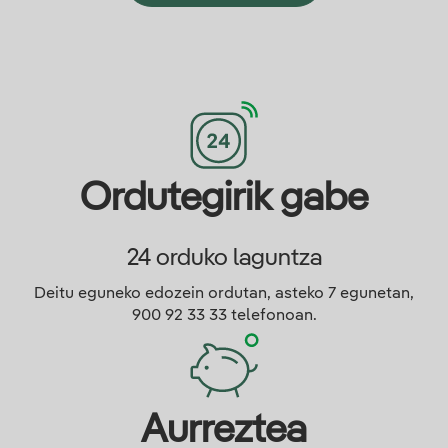
Ordutegirik gabe
24 orduko laguntza
Deitu eguneko edozein ordutan, asteko 7 egunetan,
900 92 33 33 telefonoan.
Aurreztea