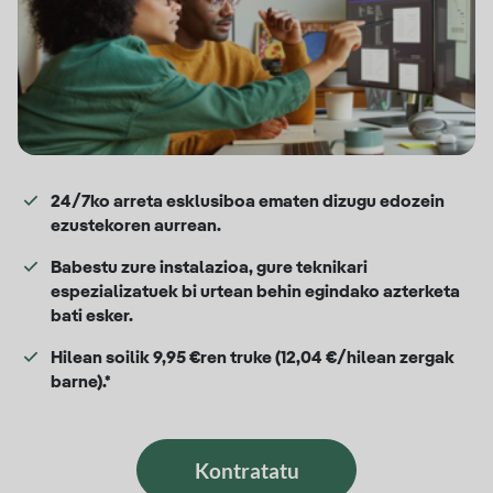
24/7ko arreta esklusiboa ematen dizugu edozein
ezustekoren aurrean.
Babestu zure instalazioa, gure teknikari
espezializatuek bi urtean behin egindako azterketa
bati esker.
Hilean soilik 9,95 €ren truke (12,04 €/hilean zergak
barne).*
Kontratatu