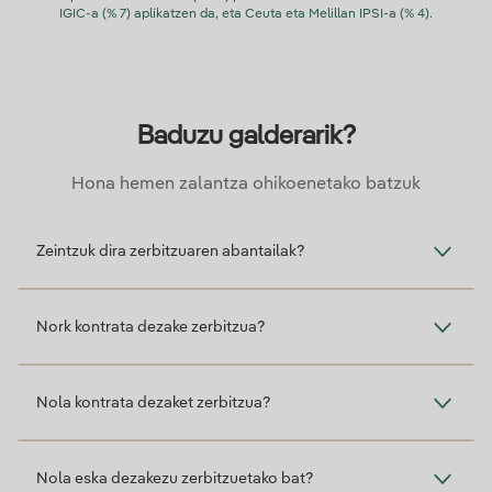
IGIC-a (% 7) aplikatzen da, eta Ceuta eta Melillan IPSI-a (% 4).
Baduzu galderarik?
Hona hemen zalantza ohikoenetako batzuk
Zeintzuk dira zerbitzuaren abantailak?
Nork kontrata dezake zerbitzua?
Nola kontrata dezaket zerbitzua?
Nola eska dezakezu zerbitzuetako bat?