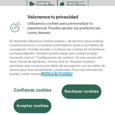
Valoramos tu privacidad
Nuestros certificados de confianza
Utilizamos cookies para personalizar tu
experiencia. Puedes ajustar tus preferencias
como desees.
En Iberdrola utilizamos cookies propias y de terceros para analizar
nuestros servicios y mostrarte publicidad en base a tus hábitos de
navegación. Puedes aceptar o rechazar las cookies en los botones
correspondientes. También puedes elegir qué cookies aceptar
haciendo click en "Configuración de cookies". Si eres usuario del
Área Cliente de Iberdrola y haces click en "Aceptar Cookies",
permitirás que crucemos tus datos de navegación con tus datos de
cliente para fines de perfilado y publicidad. Para más información,
puedes visitar nuestra
Política de Cookies.
Mapa web
Información legal y Política de cookies
Política de privacidad
Configurar cookies
Seguridad de la información
Accesibilidad
Configurar cookies
¿Cómo ser colaborador?
Transparencia IA
Iberdrola.com
Rechazar cookies
© 2026 Iberdrola Clientes S.A.U.
Aceptar cookies
Este sitio está protegido por reCAPTCHA.