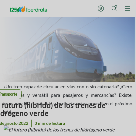
¿Un tren capaz de circular en vías con o sin catenaria? ¿Cero
Transporte
emisiones y versátil para pasajeros y mercancías? Existe,
consume H2 renovable y promete estar operativo el próximo
l futuro (híbrido) de los trenes de
idrógeno verde
año.
de agosto 2022
3 min de lectura