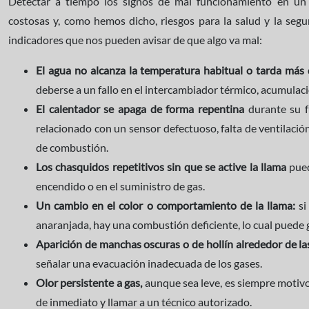
Detectar a tiempo los signos de mal funcionamiento en un 
costosas y, como hemos dicho, riesgos para la salud y la seg
indicadores que nos pueden avisar de que algo va mal:
El agua no alcanza la temperatura habitual o tarda más 
deberse a un fallo en el intercambiador térmico, acumulac
El calentador se apaga de forma repentina
durante su f
relacionado con un sensor defectuoso, falta de ventilació
de combustión.
Los chasquidos repetitivos sin que se active la llama
pue
encendido o en el suministro de gas.
Un cambio en el color o comportamiento de la llama:
si
anaranjada, hay una combustión deficiente, lo cual pued
Aparición de manchas oscuras o de hollín alrededor de las
señalar una evacuación inadecuada de los gases.
Olor persistente a gas,
aunque sea leve, es siempre motivo
de inmediato y llamar a un técnico autorizado.