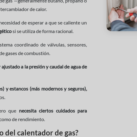
r de gas —generalmente butano, propano o
ntercambiador de calor.
necesidad de esperar a que se caliente un
gético
si se utiliza de forma racional.
istema coordinado de válvulas, sensores,
 de gases de combustión.
 ajustado a la presión y caudal de agua de
s) y estancos (más modernos y seguros),
os.
 pero que
necesita ciertos cuidados para
d como de rendimiento.
 del calentador de gas?