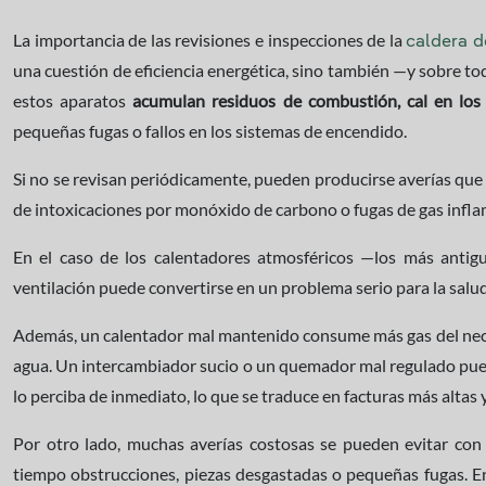
La importancia de las revisiones e inspecciones de la
caldera d
una cuestión de eficiencia energética, sino también —y sobre t
estos aparatos
acumulan residuos de combustión, cal en los
pequeñas fugas o fallos en los sistemas de encendido.
Si no se revisan periódicamente, pueden producirse averías que
de intoxicaciones por monóxido de carbono o fugas de gas infl
En el caso de los calentadores atmosféricos —los más antig
ventilación puede convertirse en un problema serio para la salud
Además, un calentador mal mantenido consume más gas del nece
agua. Un intercambiador sucio o un quemador mal regulado pued
lo perciba de inmediato, lo que se traduce en facturas más alta
Por otro lado, muchas averías costosas se pueden evitar con
tiempo obstrucciones, piezas desgastadas o pequeñas fugas. En