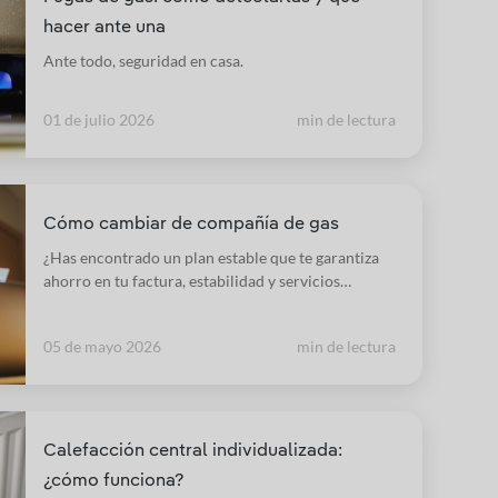
hacer ante una
Ante todo, seguridad en casa.
01 de julio 2026
min de lectura
Cómo cambiar de compañía de gas
¿Has encontrado un plan estable que te garantiza
ahorro en tu factura, estabilidad y servicios
personalizados? Te contamos cómo realizar el
cambio de compañía de una forma rápida, sencilla
05 de mayo 2026
min de lectura
y con todas las garantías.
Calefacción central individualizada:
¿cómo funciona?