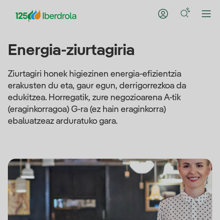
Energia-ziurtagiria
Ziurtagiri honek higiezinen energia-efizientzia
erakusten du eta, gaur egun, derrigorrezkoa da
edukitzea. Horregatik, zure negozioarena A-tik
(eraginkorragoa) G-ra (ez hain eraginkorra)
ebaluatzeaz arduratuko gara.