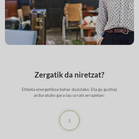
Zergatik da niretzat?
Etiketa energetikoa behar duzulako. Eta gu guztiaz
arduratuko gara lau urrats errazetan:
1