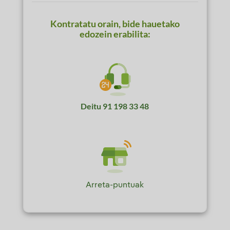
Kontratatu orain, bide hauetako
edozein erabilita:
Deitu
91 198 33 48
Arreta-puntuak