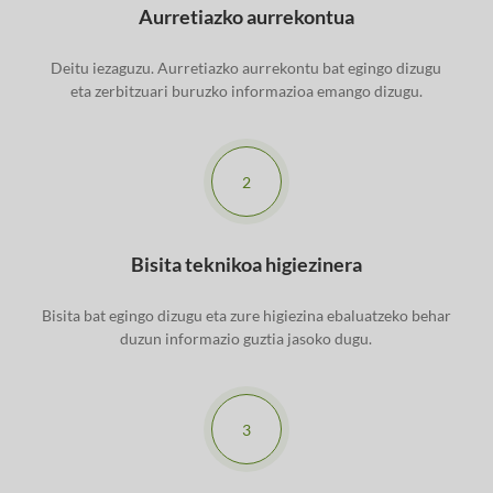
Aurretiazko aurrekontua
Deitu iezaguzu. Aurretiazko aurrekontu bat egingo dizugu
eta zerbitzuari buruzko informazioa emango dizugu.
2
Bisita teknikoa higiezinera
Bisita bat egingo dizugu eta zure higiezina ebaluatzeko behar
duzun informazio guztia jasoko dugu.
3