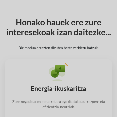
Honako hauek ere zure
interesekoak izan daitezke...
Bizimodua errazten dizuten beste zerbitzu batzuk.
Energia-ikuskaritza
Zure negozioaren beharretara egokitutako aurrezpen- eta
efizientzia-neurriak.