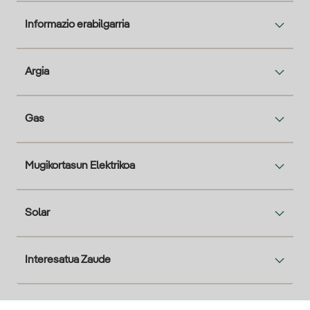
Informazio erabilgarria
Argia
Gas
Mugikortasun Elektrikoa
Solar
Interesatua Zaude