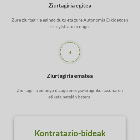
Ziurtagiria egitea
Zure ziurtagiria egingo dugu eta zure Autonomia Erkidegoan
erregistratuko dugu.
4
Ziurtagiria ematea
Ziurtagiria emango dizugu energia-eraginkortasunaren
etiketa batekin batera.
Kontratazio-bideak