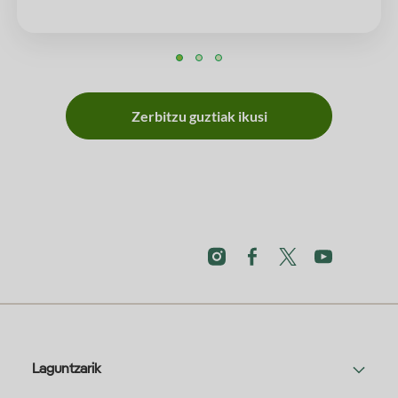
Zerbitzu guztiak ikusi
Laguntzarik