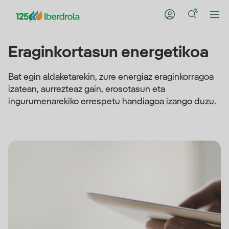
Eraginkortasun energetikoa
Bat egin aldaketarekin, zure energiaz eraginkorragoa
izatean, aurrezteaz gain, erosotasun eta
ingurumenarekiko errespetu handiagoa izango duzu.