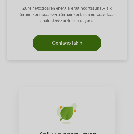
Zure negozioaren energia-eraginkortasuna A-tik
(eraginkorragoa) G-ra (eraginkortasun gutxiagokoa)
ebaluatzeaz arduratuko gara.
Gehiago jakin
Kalkula ezazu
zure