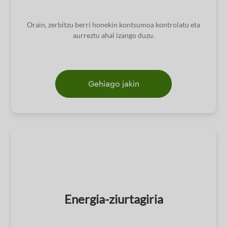
Orain, zerbitzu berri honekin kontsumoa kontrolatu eta
aurreztu ahal izango duzu.
Gehiago jakin
Energia-ziurtagiria