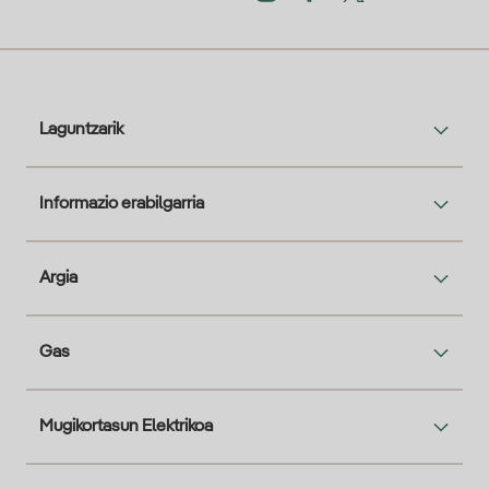
Laguntzarik
Informazio erabilgarria
Argia
Gas
Mugikortasun Elektrikoa