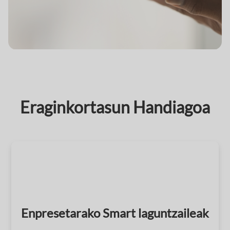
Eraginkortasun Handiagoa
Enpresetarako Smart laguntzaileak