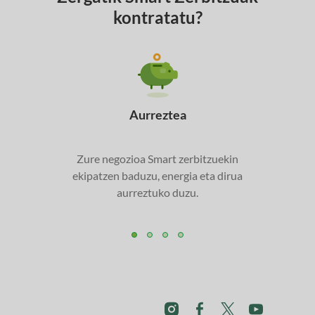
kontratatu?
Aurreztea
Zure negozioa Smart zerbitzuekin
ekipatzen baduzu, energia eta dirua
aurreztuko duzu.