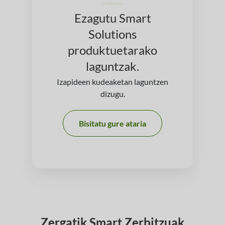
Ezagutu Smart
Solutions
produktuetarako
laguntzak.
Izapideen kudeaketan laguntzen
dizugu.
Bisitatu gure ataria
Zergatik Smart Zerbitzuak