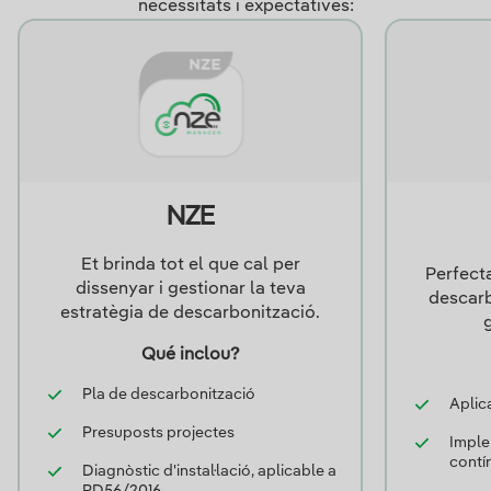
necessitats i expectatives:
NZE
Et brinda tot el que cal per
Perfecta
dissenyar i gestionar la teva
descarb
estratègia de descarbonització.
Qué inclou?
Pla de descarbonització
Aplic
Presuposts projectes
Imple
contí
Diagnòstic d'instal·lació, aplicable a