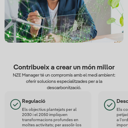
Contribueix a crear un món millor
NZE Manager té un compromís amb el medi ambient:
oferir solucions especialitzades per a la
descarbonització.
Regulació
Desc
Els objectius plantejats per al
Els c
2030 i el 2050 impliquen
petjad
transformacions profundes en
a l'or
moltes activitats; per assolir-los
import