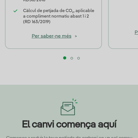
RD56/2016
Càlcul de petjada de CO₂, aplicable
a compliment normatiu abast 1 i 2
(RD 163/2019)
P
Per saber-ne més
>
El canvi comença aquí