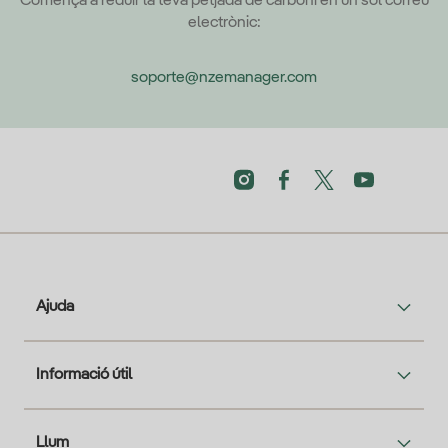
Comença a reduir la teva petjada de carboni en un sol correu
electrònic:
soporte@nzemanager.com
Ajuda
Informació útil
Llum