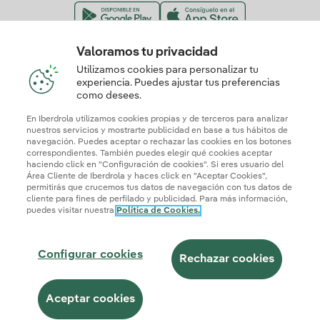
Valoramos tu privacidad
Nuestros certificados de confianza
Utilizamos cookies para personalizar tu
experiencia. Puedes ajustar tus preferencias
como desees.
En Iberdrola utilizamos cookies propias y de terceros para analizar
nuestros servicios y mostrarte publicidad en base a tus hábitos de
navegación. Puedes aceptar o rechazar las cookies en los botones
correspondientes. También puedes elegir qué cookies aceptar
haciendo click en "Configuración de cookies". Si eres usuario del
Área Cliente de Iberdrola y haces click en "Aceptar Cookies",
permitirás que crucemos tus datos de navegación con tus datos de
cliente para fines de perfilado y publicidad. Para más información,
puedes visitar nuestra
Política de Cookies.
Mapa web
Información legal y Política de cookies
Política de privacidad
Configurar cookies
Seguridad de la información
Accesibilidad
Configurar cookies
¿Cómo ser colaborador?
Transparencia IA
Iberdrola.com
Rechazar cookies
© 2026 Iberdrola Clientes S.A.U.
Aceptar cookies
Este sitio está protegido por reCAPTCHA.