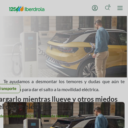
Te ayudamos a desmontar los temores y dudas que aún te
Transporte
pudieran para dar el salto a la movilidad eléctrica.
argarlo mientras llueve y otros miedos
el coche eléctrico
 de noviembre 2021
3 min de lectura