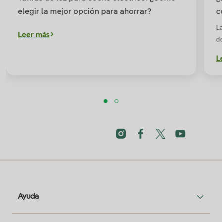
elegir la mejor opción para ahorrar?
c
L
Leer más
d
m
L
e
c
an
c
m
i
es
Ayuda