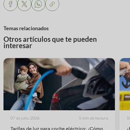
Temas relacionados
Otros artículos que te pueden
interesar
07 de julio 2026
5 min de lectura
1
Tarifas de luz para coche eléctrico: ¿Cómo
¿