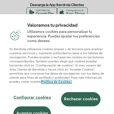
Descarga la App Iberdrola Clientes
Valoramos tu privacidad
Nuestros certificados de confianza
Utilizamos cookies para personalizar tu
experiencia. Puedes ajustar tus preferencias
como desees.
En Iberdrola utilizamos cookies propias y de terceros para analizar
nuestros servicios y mostrarte publicidad en base a tus hábitos de
navegación. Puedes aceptar o rechazar las cookies en los botones
correspondientes. También puedes elegir qué cookies aceptar
haciendo click en "Configuración de cookies". Si eres usuario del
Área Cliente de Iberdrola y haces click en "Aceptar Cookies",
permitirás que crucemos tus datos de navegación con tus datos de
cliente para fines de perfilado y publicidad. Para más información,
puedes visitar nuestra
Política de Cookies.
Mapa web
Información legal y Política de cookies
Política de privacidad
Configurar cookies
Seguridad de la información
Accesibilidad
Configurar cookies
¿Cómo ser colaborador?
Transparencia IA
Iberdrola.com
Rechazar cookies
© 2026 Iberdrola Clientes S.A.U.
Aceptar cookies