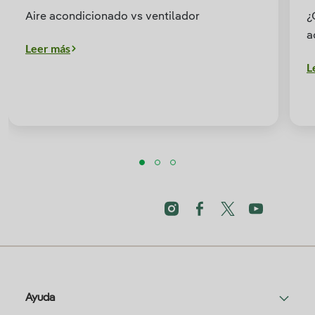
Aire acondicionado vs ventilador
¿
a
Leer más
L
Ayuda