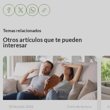
Temas relacionados
Otros artículos que te pueden
interesar
20 de julio 2026
3 min de lectura
1