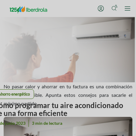
No pasar calor y ahorrar en tu factura es una combinación
Ahorro energético
veraniega posible. Apunta estos consejos para sacarle el
máximo partido.
ómo programar tu aire acondicionado
e una forma eficiente
de junio 2023
3 min de lectura