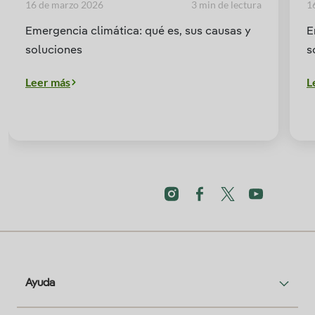
16 de marzo 2026
3 min de lectura
1
Emergencia climática: qué es, sus causas y
E
soluciones
s
Leer más
L
Ayuda