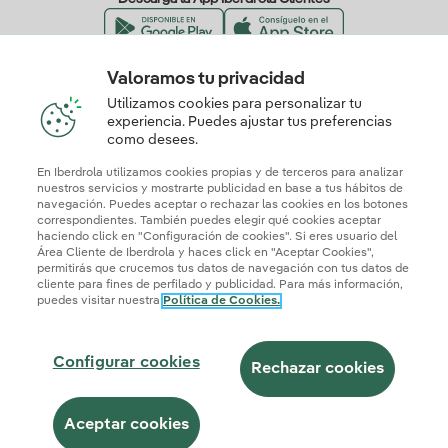
Valoramos tu privacidad
Nuestros certificados de confianza
Utilizamos cookies para personalizar tu
experiencia. Puedes ajustar tus preferencias
como desees.
En Iberdrola utilizamos cookies propias y de terceros para analizar
nuestros servicios y mostrarte publicidad en base a tus hábitos de
navegación. Puedes aceptar o rechazar las cookies en los botones
correspondientes. También puedes elegir qué cookies aceptar
haciendo click en "Configuración de cookies". Si eres usuario del
Área Cliente de Iberdrola y haces click en "Aceptar Cookies",
permitirás que crucemos tus datos de navegación con tus datos de
cliente para fines de perfilado y publicidad. Para más información,
puedes visitar nuestra
Política de Cookies.
Mapa web
Información legal y Política de cookies
Política de privacidad
Configurar cookies
Seguridad de la información
Accesibilidad
Configurar cookies
¿Cómo ser colaborador?
Transparencia IA
Iberdrola.com
Rechazar cookies
© 2026 Iberdrola Clientes S.A.U.
Aceptar cookies
Este sitio está protegido por reCAPTCHA.