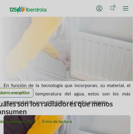
En función de la tecnología que incorporan, su material, el
Ahorro energético
tamaño o la temperatura del agua, estos son los más
recomendables para el bolsillo y el medio ambiente.
uáles son los radiadores que menos
onsumen
 de noviembre 2022
0 min de lectura