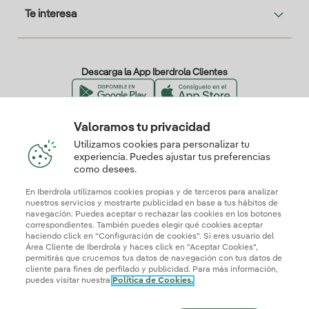
Te interesa
Descarga la App Iberdrola Clientes
Valoramos tu privacidad
Nuestros certificados de confianza
Utilizamos cookies para personalizar tu
experiencia. Puedes ajustar tus preferencias
como desees.
En Iberdrola utilizamos cookies propias y de terceros para analizar
nuestros servicios y mostrarte publicidad en base a tus hábitos de
navegación. Puedes aceptar o rechazar las cookies en los botones
correspondientes. También puedes elegir qué cookies aceptar
haciendo click en "Configuración de cookies". Si eres usuario del
Área Cliente de Iberdrola y haces click en "Aceptar Cookies",
permitirás que crucemos tus datos de navegación con tus datos de
cliente para fines de perfilado y publicidad. Para más información,
puedes visitar nuestra
Política de Cookies.
Mapa web
Información legal y Política de cookies
Política de privacidad
Configurar cookies