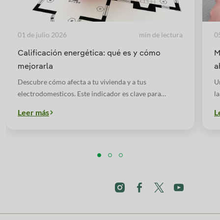
01 de julio 2026
min de lectura
0
Calificación energética: qué es y cómo
M
mejorarla
a
Descubre cómo afecta a tu vivienda y a tus
U
electrodomesticos. Este indicador es clave para
la
conocer la cantidad de energía que se utiliza en el
a
Leer más
L
hogar y como incluye por tanto en la factura
t
energética.