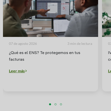
07 de agosto 2026
3 min de lectura
0
¿Qué es el ENS? Te protegemos en tus
I
facturas
c
Leer más
L