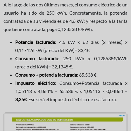
A lo largo de los dos últimos meses, el consumo eléctrico de un
usuario ha sido de 250 kWh. Concretamente, la potencia
contratada de su vivienda es de 4,6 kW; y respecto a la tarifa
que tiene contratada, paga 0,128538 €/kWh.
Potencia facturada
: 4,6 kW x 62 días
(2 meses)
x
0,117126 kW
(precio del KW)
= 33,4
€
Consumo facturado
: 250 kWh x 0,128538
€
/kWh
(precio del kWh)
= 32,1345
€
.
Consumo + potencia facturada
: 65,538
€
.
Impuesto eléctrico
: Consumo+Potencia facturada x
1,05113 x 4,864% = 65,538 € x 1,05113 x 0,04864 =
3,35€
. Ese será el impuesto eléctrico de esa factura.