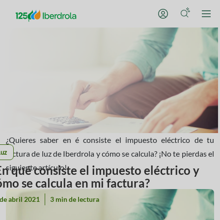
¿Quieres saber en é consiste el impuesto eléctrico de tu
Luz
factura de luz de Iberdrola y cómo se calcula? ¡No te pierdas el
siguiente artículo!
En qué consiste el impuesto eléctrico y
ómo se calcula en mi factura?
de abril 2021
3 min de lectura