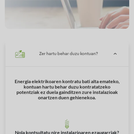
Zer hartu behar duzu kontuan?
Energia elektrikoaren kontratu bati alta emateko,
kontuan hartu behar duzu kontratatzeko
potentziak ez duela gainditzen zure instalazioak
onartzen duen gehienekoa.
Nola kontsultatu nire instalazioaren ezaugarriak?