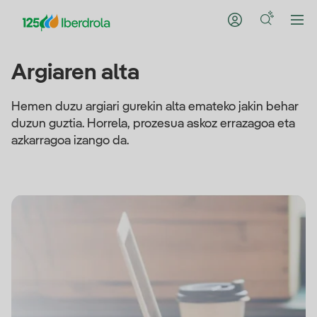
Argiaren alta
Hemen duzu argiari gurekin alta emateko jakin behar
duzun guztia. Horrela, prozesua askoz errazagoa eta
azkarragoa izango da.