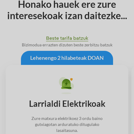
Honako hauek ere zure
interesekoak izan daitezke...
Beste tarifa batzuk
Bizimodua errazten dizuten beste zerbitzu batzuk
Lehenengo 2 hilabeteak DOAN
Larrialdi Elektrikoak
Zure matxura elektrikoez 3 ordu baino
gutxiagotan arduratuko ditugulako
lasaitasuna.