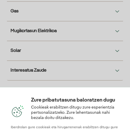
Gas
Mugikortasun Elektrikoa
Solar
Interesatua Zaude
Descarga la App Iberdrola Clientes
Zure pribatutasuna baloratzen dugu
Cookieak erabiltzen ditugu zure esperientzia
pertsonalizatzeko. Zure lehentasunak nahi
bezala doitu ditzakezu.
Gure konfiantza-ziurtagiriak
Iberdrolan gure cookieak eta hirugarrenenak erabiltzen ditugu gure