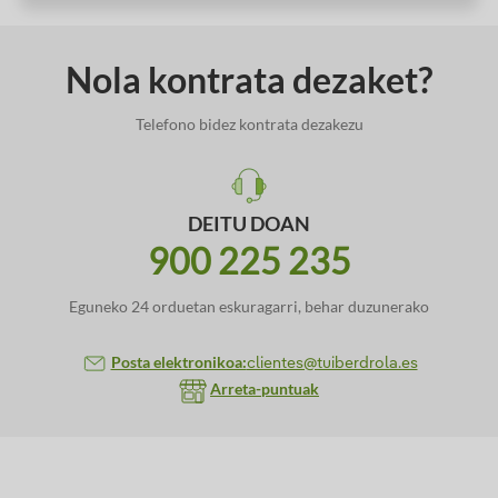
Nola kontrata dezaket?
Telefono bidez kontrata dezakezu
DEITU DOAN
900 225 235
Eguneko 24 orduetan eskuragarri, behar duzunerako
Posta elektronikoa:
clientes@tuiberdrola.es
Arreta-puntuak