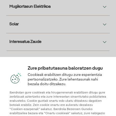
Mugikortasun Elektrikoa
Solar
Interesatua Zaude
Descarga la App Iberdrola Clientes
Zure pribatutasuna baloratzen dugu
Cookieak erabiltzen ditugu zure esperientzia
pertsonalizatzeko. Zure lehentasunak nahi
bezala doitu ditzakezu.
Gure konfiantza-ziurtagiriak
Iberdrolan gure cookieak eta hirugarrenenak erabiltzen ditugu gure
zerbitzuak aztertzeko eta zure interesetan oinarritutako publizitatea
erakusteko. Cookie guztiak onartu edo ukatu ditzakezu dagokien
botoiak erabiliz. Zein cookie onartu ere aukeratu dezakezu
"Cookien ezarpenak" sakatuz. Iberdrola Bezeroen Guneko
erabiltzailea bazara eta "Onartu cookieak" sakatuz, zure nabigazio