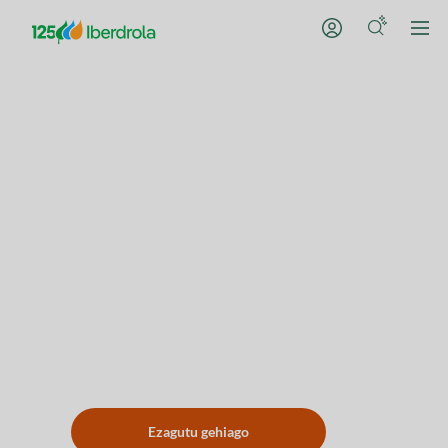
Bihurtu zure auzokoen erkidegoa
Eguzki-komunitate
Zure erkidegokoo teilatuan
eguzki-plakak instalatuz gero,
autokontsumora pasa zaitezke
eta argiaren fakturan aurreztu,
hasierako inbertsiorik gabe.
Ezagutu gehiago