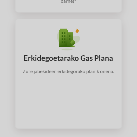
barne)*
Erkidegoetarako Gas Plana
Zure jabekideen erkidegorako planik onena.