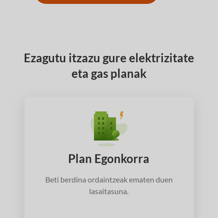
Ezagutu itzazu gure elektrizitate
eta gas planak
Plan Egonkorra
Beti berdina ordaintzeak ematen duen
lasaitasuna.