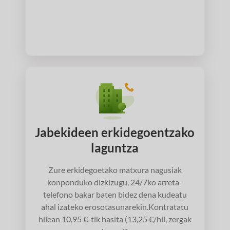
Jabekideen erkidegoentzako
laguntza
Zure erkidegoetako matxura nagusiak
konponduko dizkizugu, 24/7ko arreta-
telefono bakar baten bidez dena kudeatu
ahal izateko erosotasunarekin.Kontratatu
hilean 10,95 €-tik hasita (13,25 €/hil, zergak