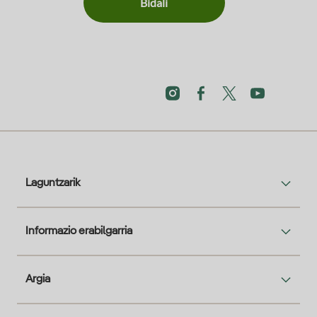
Bidali
Laguntzarik
Informazio erabilgarria
Argia