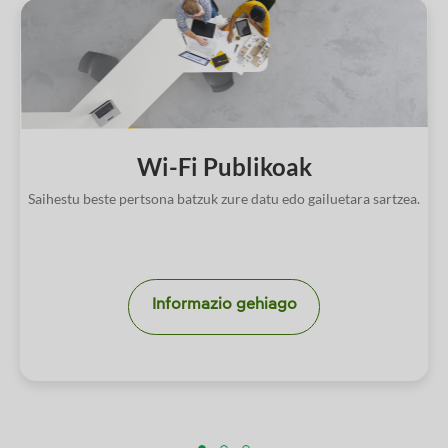
Wi-Fi Publikoak
Saihestu beste pertsona batzuk zure datu edo gailuetara sartzea.
Informazio gehiago