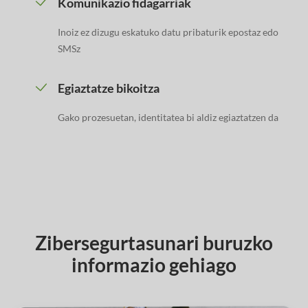
Komunikazio fidagarriak
Inoiz ez dizugu eskatuko datu pribaturik epostaz edo
SMSz
Egiaztatze bikoitza
Gako prozesuetan, identitatea bi aldiz egiaztatzen da
Zibersegurtasunari buruzko
informazio gehiago