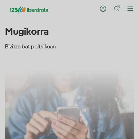
Mugikorra
Bizitza bat poltsikoan