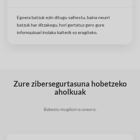
Egoera batzuk ezin ditugu saihestu, baina neurri
batzuk har ditzakegu, hori gertatuz gero gure
informazioari inolako kalterik ez eragiteko.
Zure zibersegurtasuna hobetzeko
aholkuak
Babestu mugikorra uneoro.