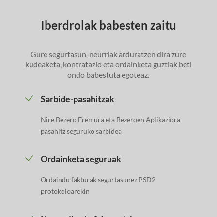
Iberdrolak babesten zaitu
Gure segurtasun-neurriak arduratzen dira zure
kudeaketa, kontratazio eta ordainketa guztiak beti
ondo babestuta egoteaz.
Sarbide-pasahitzak
Nire Bezero Eremura eta Bezeroen Aplikaziora
pasahitz seguruko sarbidea
Ordainketa seguruak
Ordaindu fakturak segurtasunez PSD2
protokoloarekin