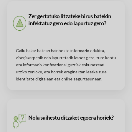
Zer gertatuko litzateke birus batekin
infektatuz gero edo lapurtuz gero?
Gailu bakar batean hainbeste informazio edukita,
ziberjazarpenik edo lapurretarik izanez gero, zure kontu
eta informazio konfinazional guztiak eskuratzeari
utziko zenioke, eta horrek eragina izan lezake zure
identitate digitalean eta online segurtasunean.
Nola saihestu ditzaket egoera horiek?