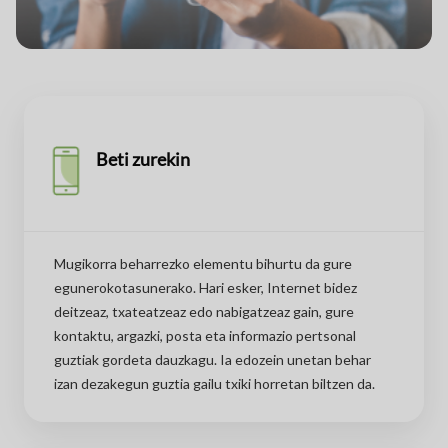
Beti zurekin
Mugikorra beharrezko elementu bihurtu da gure
egunerokotasunerako. Hari esker, Internet bidez
deitzeaz, txateatzeaz edo nabigatzeaz gain, gure
kontaktu, argazki, posta eta informazio pertsonal
guztiak gordeta dauzkagu. Ia edozein unetan behar
izan dezakegun guztia gailu txiki horretan biltzen da.