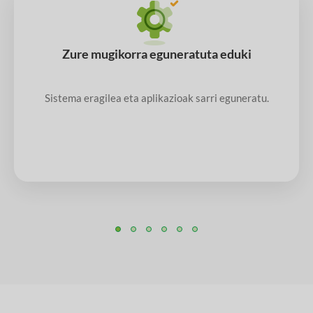
Zure mugikorra eguneratuta eduki
Sistema eragilea eta aplikazioak sarri eguneratu.