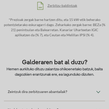
Zerbitzu-baldintzak
*Prezioak zergak barne hartzen ditu, eta 15 kW-etik beherako
potentzietarako eskuragarri dago. Zeharkako zergak barne: BEZa (%
21) penintsulan eta Balearretan. Kanariar Uharteetan IGIC
aplikatzen da (% 7), eta Ceutan eta Melillan IPSI (% 4).
Galderaren bat al duzu?
Hemen aurkituko dituzu zalantza ohikoenetako batzuk, baita
dagozkien erantzunak ere, ea lagunduko dizuten.
Zeintzuk dira zerbitzuaren abantailak?