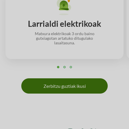
Larrialdi elektrikoak
Matxura elektrikoak 3 ordu baino
gutxiagotan artatuko ditugulako
lasaitasuna.
Zerbitzu guztiak ikusi