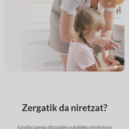
Zergatik da niretzat?
Estalita izango dituzulako sukaldeko etxetresna