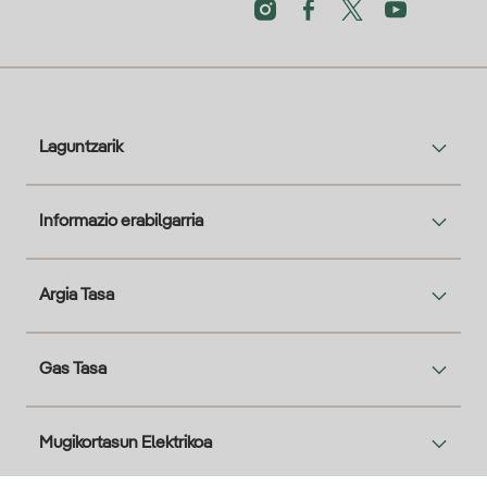
Laguntzarik
Informazio erabilgarria
Argia Tasa
Gas Tasa
Mugikortasun Elektrikoa