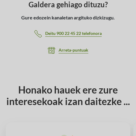
Galdera gehiago dituzu?
Gure edozein kanaletan argituko dizkizugu.
Deitu 900 22 45 22 telefonora
Arreta-puntuak
Honako hauek ere zure
interesekoak izan daitezke ...