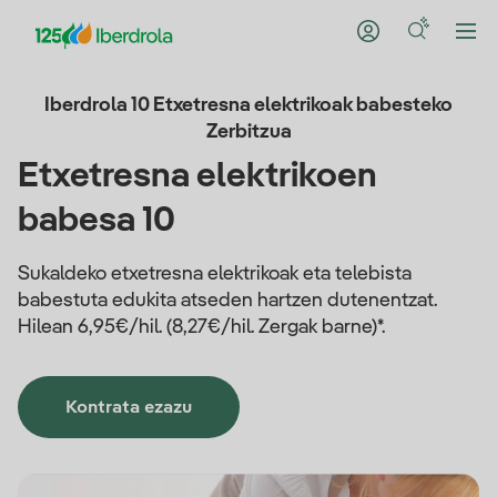
Iberdrola 10 Etxetresna elektrikoak babesteko
Zerbitzua
Etxetresna elektrikoen
babesa 10
Sukaldeko etxetresna elektrikoak eta telebista
babestuta edukita atseden hartzen dutenentzat.
Hilean 6,95€/hil. (8,27€/hil. Zergak barne)*.
Kontrata ezazu