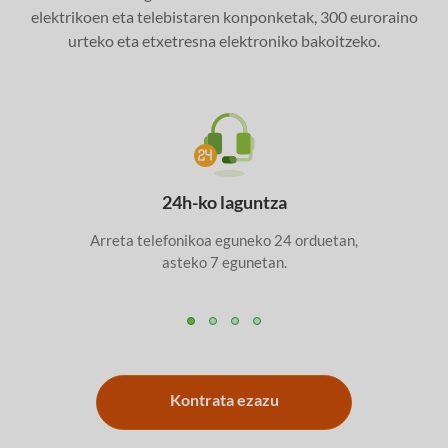
elektrikoen eta telebistaren konponketak, 300 euroraino
urteko eta etxetresna elektroniko bakoitzeko.
24h-ko laguntza
Arreta telefonikoa eguneko 24 orduetan,
asteko 7 egunetan.
Kontrata ezazu