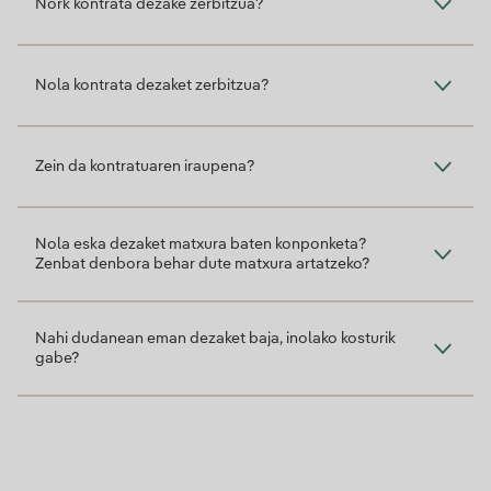
Nork kontrata dezake zerbitzua?
Nola kontrata dezaket zerbitzua?
Zein da kontratuaren iraupena?
Nola eska dezaket matxura baten konponketa?
Zenbat denbora behar dute matxura artatzeko?
Nahi dudanean eman dezaket baja, inolako kosturik
gabe?