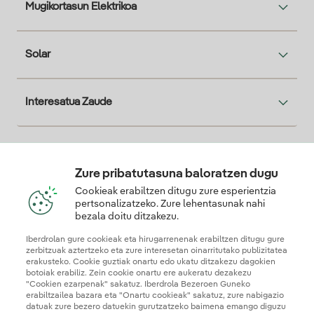
Mugikortasun Elektrikoa
Solar
Interesatua Zaude
Descarga la App Iberdrola Clientes
Zure pribatutasuna baloratzen dugu
Cookieak erabiltzen ditugu zure esperientzia
pertsonalizatzeko. Zure lehentasunak nahi
bezala doitu ditzakezu.
Gure konfiantza-ziurtagiriak
Iberdrolan gure cookieak eta hirugarrenenak erabiltzen ditugu gure
zerbitzuak aztertzeko eta zure interesetan oinarritutako publizitatea
erakusteko. Cookie guztiak onartu edo ukatu ditzakezu dagokien
botoiak erabiliz. Zein cookie onartu ere aukeratu dezakezu
"Cookien ezarpenak" sakatuz. Iberdrola Bezeroen Guneko
erabiltzailea bazara eta "Onartu cookieak" sakatuz, zure nabigazio
datuak zure bezero datuekin gurutzatzeko baimena emango diguzu