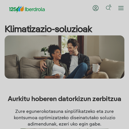
Klimatizazio-soluzioak
Aurkitu hoberen datorkizun zerbitzua
Zure egunerokotasuna sinplifikatzeko eta zure
kontsumoa optimizatzeko diseinatutako soluzio
adimendunak, ezeri uko egin gabe.