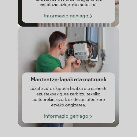
instalazio azkarreko soluzioa.
Informazio gehiago
Mantentze-lanak eta matxurak
Luzatu zure ekipoen bizitza eta saihestu
ezustekoak gure zerbitzu tekniko
adituarekin, ezerk ez dezan eten zure
etxeko ongizatea.
Informazio gehiago