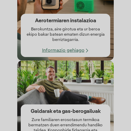
Aerotermiaren instalazioa
Berokuntza, aire girotua eta ur beroa
ekipo bakar batean ematen dizun energia
berriztagarria.
Informazio gehiago
Galdarak eta gas-berogailuak
Zure familiaren erosotasun termikoa
bermatzen duen errendimendu handiko
taldea. Konponbide fidagarria eta