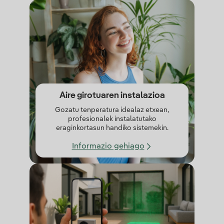
Aire girotuaren instalazioa
Gozatu tenperatura idealaz etxean,
profesionalek instalatutako
eraginkortasun handiko sistemekin.
Informazio gehiago