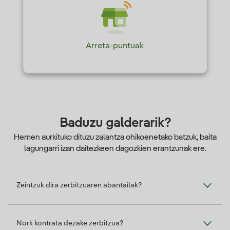
Arreta-puntuak
Baduzu galderarik?
Hemen aurkituko dituzu zalantza ohikoenetako batzuk, baita
lagungarri izan daitezkeen dagozkien erantzunak ere.
Zeintzuk dira zerbitzuaren abantailak?
Nork kontrata dezake zerbitzua?