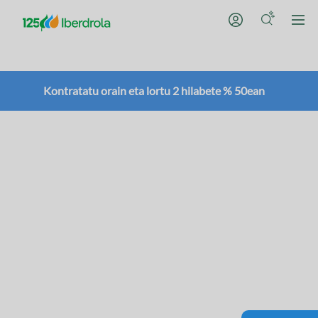
Kontratatu orain eta lortu 2 hilabete % 50ean