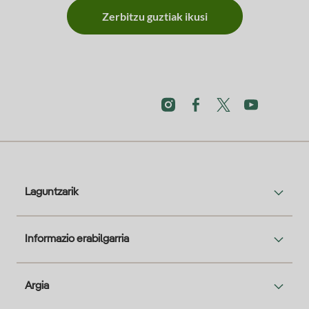
Zerbitzu guztiak ikusi
Laguntzarik
Informazio erabilgarria
Argia