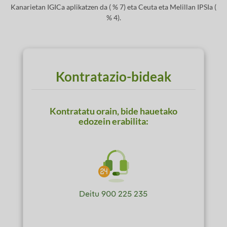
Kanarietan IGICa aplikatzen da ( % 7) eta Ceuta eta Melillan IPSIa (
% 4).
Kontratazio-bideak
Kontratatu orain, bide hauetako
edozein erabilita:
Deitu
900 225 235