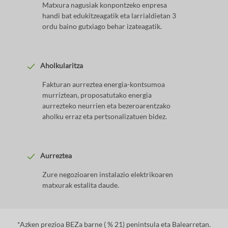
Matxura nagusiak konpontzeko enpresa
handi bat edukitzeagatik eta larrialdietan 3
ordu baino gutxiago behar izateagatik.
Aholkularitza
Fakturan aurreztea energia-kontsumoa
murriztean, proposatutako energia
aurrezteko neurrien eta bezeroarentzako
aholku erraz eta pertsonalizatuen bidez.
Aurreztea
Zure negozioaren instalazio elektrikoaren
matxurak estalita daude.
*Azken prezioa BEZa barne ( % 21) penintsula eta Balearretan.