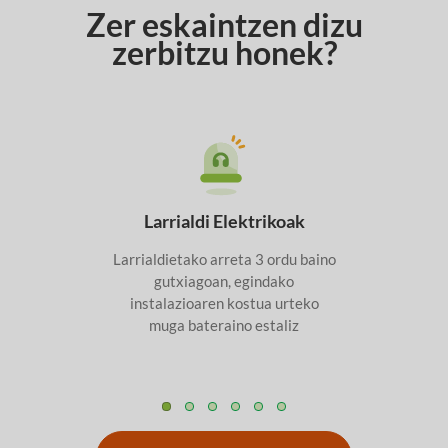
Zer eskaintzen dizu
zerbitzu honek?
Larrialdi Elektrikoak
Larrialdietako arreta 3 ordu baino
gutxiagoan, egindako
instalazioaren kostua urteko
muga bateraino estaliz