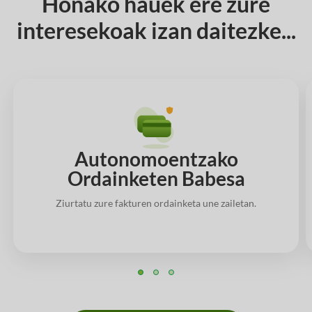
Honako hauek ere zure
interesekoak izan daitezke...
Autonomoentzako
Ordainketen Babesa
Ziurtatu zure fakturen ordainketa une zailetan.