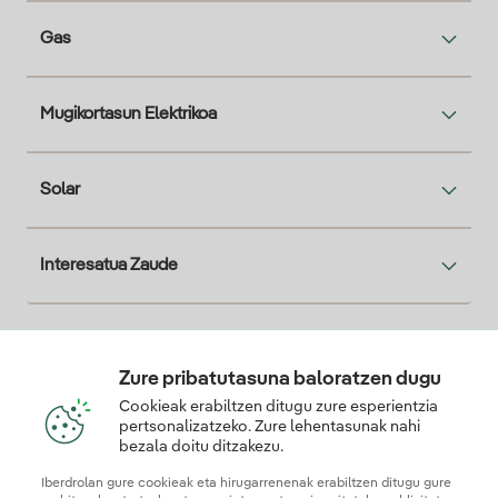
Gas
Mugikortasun Elektrikoa
Solar
Interesatua Zaude
Descarga la App Iberdrola Clientes
Zure pribatutasuna baloratzen dugu
Cookieak erabiltzen ditugu zure esperientzia
pertsonalizatzeko. Zure lehentasunak nahi
bezala doitu ditzakezu.
Gure konfiantza-ziurtagiriak
Iberdrolan gure cookieak eta hirugarrenenak erabiltzen ditugu gure