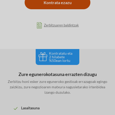
Kontrata ezazu
Zerbitzuaren baldintzak
Kontratatu eta
2 hilabete
%50ean lortu
Zure egunerokotasuna errazten dizugu
Zerbitzu honi esker zure eguneroko gestioak errazagoak egingo
zaizkizu, zure negozioaren matxura nagusietarako irtenbidea
izango duzulako.
Lasaitasuna