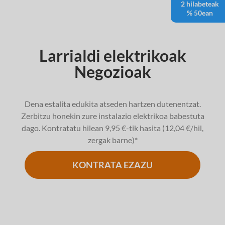
2 hilabeteak
% 50ean
Larrialdi elektrikoak
Negozioak
Dena estalita edukita atseden hartzen dutenentzat.
Zerbitzu honekin zure instalazio elektrikoa babestuta
dago. Kontratatu hilean 9,95 €-tik hasita (12,04 €/hil,
zergak barne)*
KONTRATA EZAZU