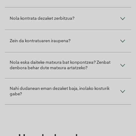
Nola kontrata dezaket zerbitzua?
Zein da kontratuaren iraupena?
Nola eska daiteke matxura bat konpontzea? Zenbat
denbora behar dute matxura artatzeko?
Nahi dudanean eman dezaket baja, inolako kosturik
gabe?