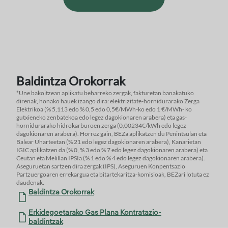
Baldintza Orokorrak
*Une bakoitzean aplikatu beharreko zergak, fakturetan banakatuko
direnak, honako hauek izango dira: elektrizitate-hornidurarako Zerga
Elektrikoa (% 5,113 edo % 0,5 edo 0,5€/MWh-ko edo 1 €/MWh- ko
gutxieneko zenbatekoa edo legez dagokionaren arabera) eta gas-
hornidurarako hidrokarburoen zerga (0,00234€/kWh edo legez
dagokionaren arabera). Horrez gain, BEZa aplikatzen du Penintsulan eta
Balear Uharteetan (% 21 edo legez dagokionaren arabera), Kanarietan
IGIC aplikatzen da (% 0, % 3 edo % 7 edo legez dagokionaren arabera) eta
Ceutan eta Melillan IPSIa (% 1 edo % 4 edo legez dagokionaren arabera).
Aseguruetan sartzen dira zergak (IPS), Aseguruen Konpentsazio
Partzuergoaren errekargua eta bitartekaritza-komisioak, BEZari lotuta ez
daudenak.
Baldintza Orokorrak
Erkidegoetarako Gas Plana Kontratazio-
baldintzak