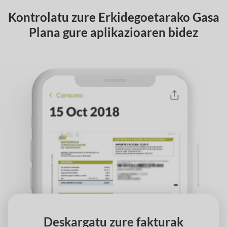
Kontrolatu zure Erkidegoetarako Gasa
Plana gure aplikazioaren bidez
‹
›
Deskargatu zure fakturak