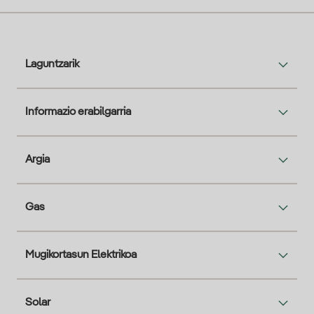
Laguntzarik
Informazio erabilgarria
Argia
Gas
Mugikortasun Elektrikoa
Solar