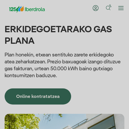
ERKIDEGOETARAKO GAS
PLANA
Plan honekin, etxean sentituko zarete erkidegoko
atea zeharkatzean. Prezio baxuagoak izango dituzue
gas fakturan, urtean 50.000 kWh baino gutxiago
kontsumitzen baduzue.
Online kontratatzea