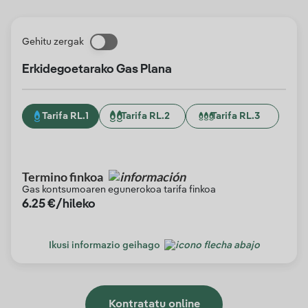
Gehitu zergak
Erkidegoetarako Gas Plana
Tarifa RL.1
Tarifa RL.2
Tarifa RL.3
Termino finkoa
Gas kontsumoaren egunerokoa tarifa finkoa
6.25
€/hileko
Ikusi informazio geihago
Kontratatu online