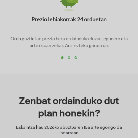
Prezio lehiakorrak 24 orduetan
Ordu guztietan prezio bera ordainduko duzue, egunero eta
urte osoan zehar. Aurrezteko garaia da.
Zenbat ordainduko dut
plan honekin?
Eskaintza hau
2026ko abuztuaren 15a
arte egongo da
indarrean