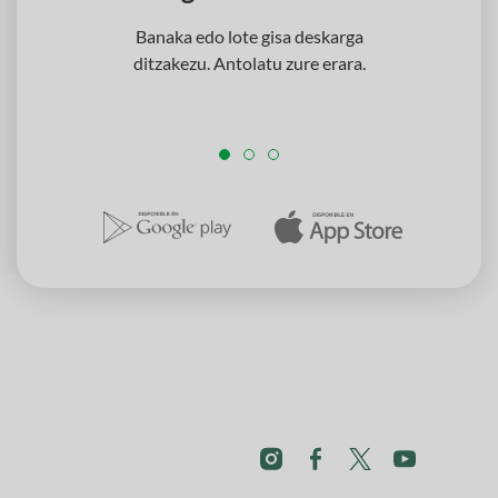
Banaka edo lote gisa deskarga
ditzakezu. Antolatu zure erara.