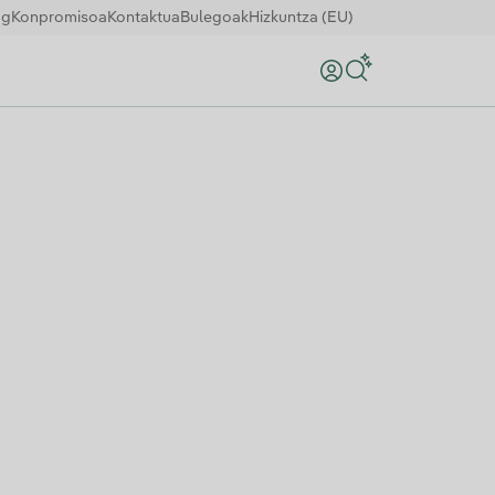
og
Konpromisoa
Kontaktua
Bulegoak
Hizkuntza (EU)
Bilatu