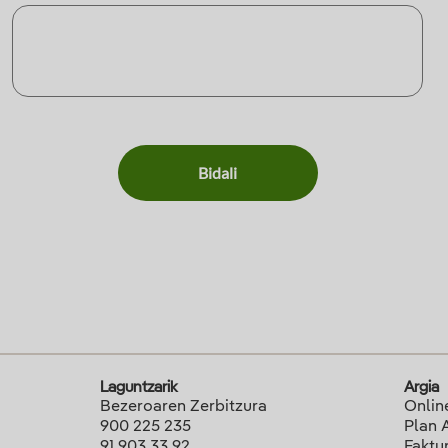
Bidali
Laguntzarik
Argia
Bezeroaren Zerbitzura
Onlin
900 225 235
Plan 
91 903 33 92
Faktu