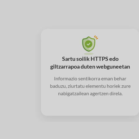
Sartu soilik HTTPS edo
giltzarrapoa duten webguneetan
Informazio sentikorra eman behar
baduzu, ziurtatu elementu horiek zure
nabigatzailean agertzen direla.