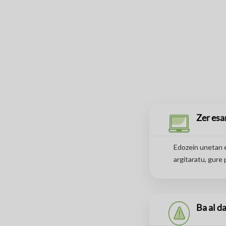
Zer esa
Edozein unetan e
argitaratu, gure
Ba al d