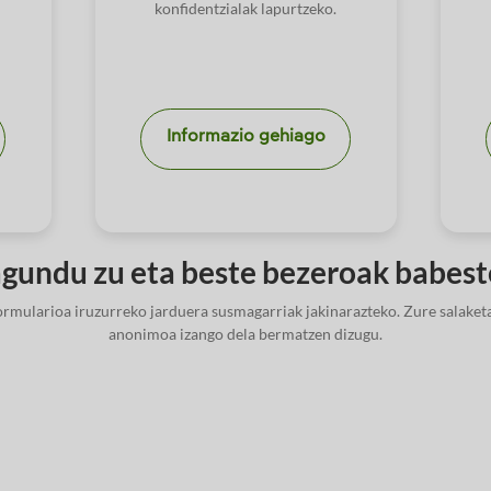
konfidentzialak lapurtzeko.
Informazio gehiago
gundu zu eta beste bezeroak babes
ormularioa iruzurreko jarduera susmagarriak jakinarazteko. Zure salaketa
anonimoa izango dela bermatzen dizugu.