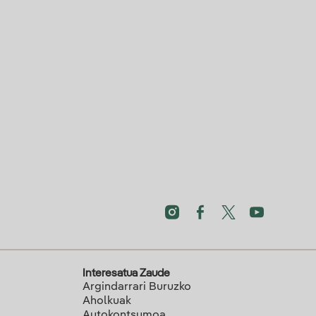
Interesatua Zaude
Argindarrari Buruzko
Aholkuak
Autokontsumoa