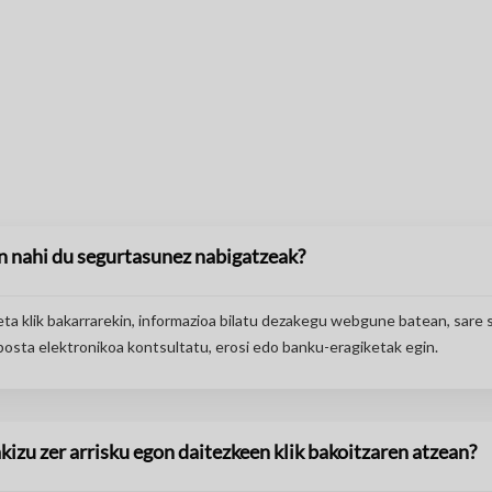
n nahi du segurtasunez nabigatzeak?
ta klik bakarrarekin, informazioa bilatu dezakegu webgune batean, sare 
 posta elektronikoa kontsultatu, erosi edo banku-eragiketak egin.
akizu zer arrisku egon daitezkeen klik bakoitzaren atzean?