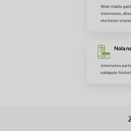
Web-rrialde gaiz
Interneten, zibe
eta beren onurar
Nola n
Interneten parte
nabigazio-histor