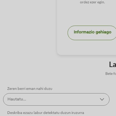
ordez ezer egin.
Informazio gehiago
La
Bete f
Zeren berri eman nahi duzu
Deskriba ezazu labur detektatu duzun iruzurra