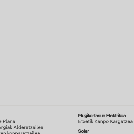
Mugikortasun Elektrikoa
e Plana
Etxetik Kanpo Kargatzea
Argiak Alderatzailea
Solar
ren konparatzailea