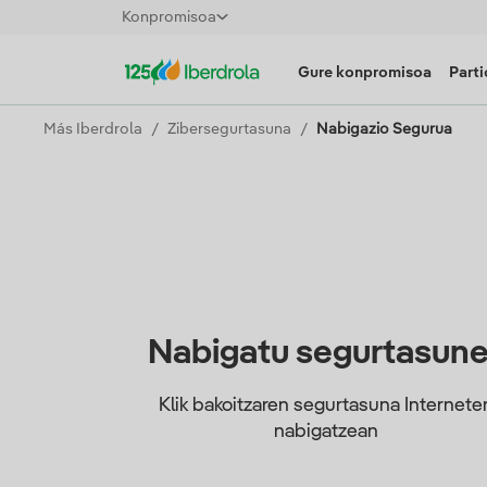
Konpromisoa
Gure konpromisoa
Parti
Más Iberdrola
Zibersegurtasuna
Nabigazio Segurua
Nabigatu segurtasun
Klik bakoitzaren segurtasuna Internete
nabigatzean