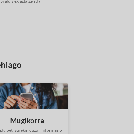
bi aldiz egiaztatzen da
ehiago
Mugikorra
ndu beti zurekin duzun informazio