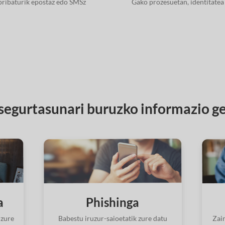
 pribaturik epostaz edo SMSz
Gako prozesuetan, identitatea 
segurtasunari buruzko informazio g
a
Phishinga
 zure
Babestu iruzur-saioetatik zure datu
Zai