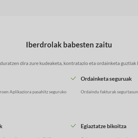
Iberdrolak babesten zaitu
uratzen dira zure kudeaketa, kontratazio eta ordainketa guztiak 
Ordainketa seguruak
roen Aplikaziora pasahitz seguruko
Ordaindu fakturak segurtasu
k
Egiaztatze bikoitza