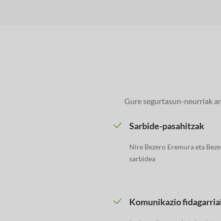
Gure segurtasun-neurriak ard
Sarbide-pasahitzak
Nire Bezero Eremura eta Beze
sarbidea
Komunikazio fidagarria