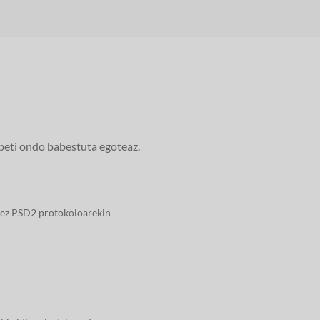
beti ondo babestuta egoteaz.
nez PSD2 protokoloarekin