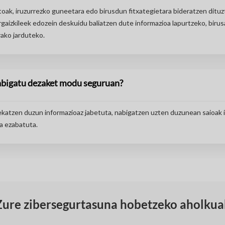
toak, iruzurrezko guneetara edo birusdun fitxategietara bideratzen ditu
rgaizkileek edozein deskuidu baliatzen dute informazioa lapurtzeko, birus
ako jarduteko.
abigatu dezaket modu seguruan?
katzen duzun informazioaz jabetuta, nabigatzen uzten duzunean saioak i
ia ezabatuta.
Zure zibersegurtasuna hobetzeko aholkua