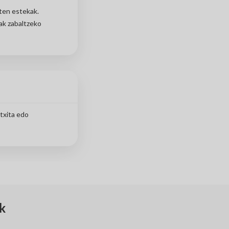
zten estekak.
ak zabaltzeko
txita edo
k