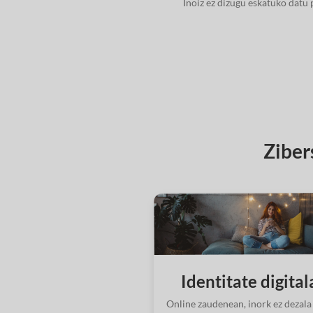
Inoiz ez dizugu eskatuko datu
Ziber
Identitate digital
Online zaudenean, inork ez dezala