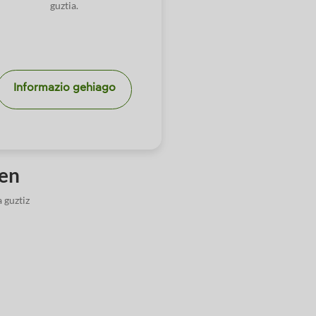
guztia.
Informazio gehiago
ten
 guztiz