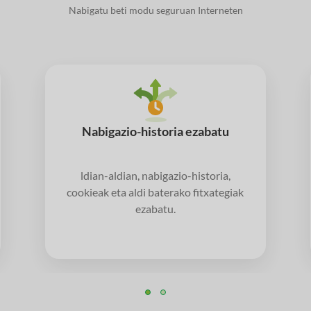
Nabigatu beti modu seguruan Interneten
Nabigazio-historia ezabatu
ldian-aldian, nabigazio-historia,
cookieak eta aldi baterako fitxategiak
ezabatu.